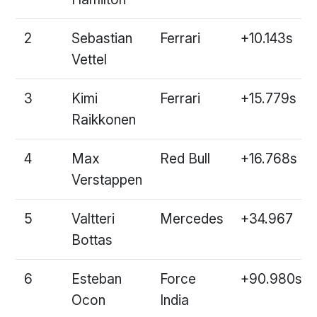
2
Sebastian
Ferrari
+10.143s
Vettel
3
Kimi
Ferrari
+15.779s
Raikkonen
4
Max
Red Bull
+16.768s
Verstappen
5
Valtteri
Mercedes
+34.967
Bottas
6
Esteban
Force
+90.980s
Ocon
India