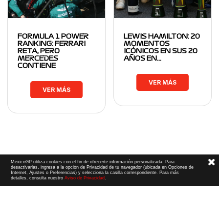
FORMULA 1 POWER
LEWIS HAMILTON: 20
RANKING: FERRARI
MOMENTOS
RETA, PERO
ICÓNICOS EN SUS 20
MERCEDES
AÑOS EN…
CONTIENE
VER MÁS
VER MÁS
MexicoGP utiliza cookies con el fin de ofrecerte información personalizada. Para
desactivarlas, ingresa a la opción de Privacidad de tu navegador (ubicada en Opciones de
Internet, Ajustes o Preferencias) y selecciona la casilla correspondiente. Para más
detalles, consulta nuestro
Aviso de Privacidad
.