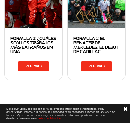
FORMULA 1: ¿CUÁLES
FORMULA 1: EL
SON LOS TRABAJOS
RENACER DE
MÁS EXTRAÑOS EN
MERCEDES, EL DEBUT
UNA…
DE CADILLAC…
VER MÁS
VER MÁS
MexicoGP utiliza cookies con el fin de ofrecerte información personalizada. Para
desactivarlas, ingresa a la opción de Privacidad de tu navegador (ubicada en Opciones de
Internet, Ajustes o Preferencias) y selecciona la casilla correspondiente. Para más
detalles, consulta nuestro
Aviso de Privacidad
.