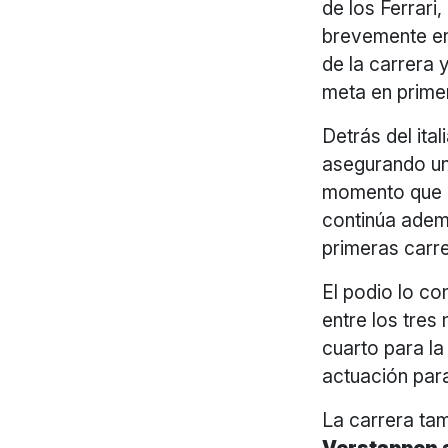
de los Ferrari
brevemente en 
de la carrera 
meta en primer
Detrás del it
asegurando u
momento que a
continúa ademá
primeras carre
El podio lo c
entre los tres
cuarto para l
actuación para
La carrera ta