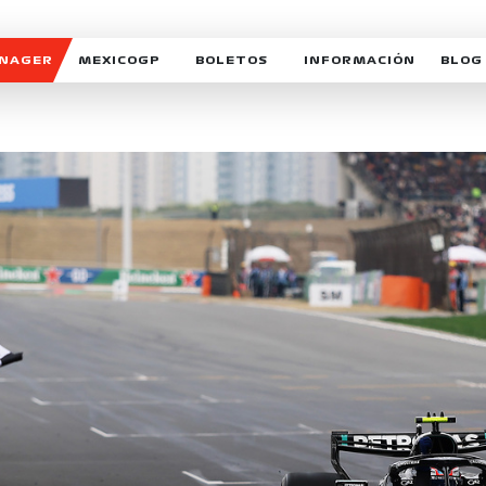
ANAGER
MEXICOGP
BOLETOS
INFORMACIÓN
BLOG
GALERIA SOCIAL
HORARIOS
NOTIC
SOMOS PARTE DEL VUELO
DUDAS
SUSCR
SOSTENIBILIDAD
DERECHO DE PRIMERA 
MEXI
CELEBRA CON NOSOTROS
REFORESTEMOS JUNTO
INTE
MOTORSPORT ACADEM
VOLUNTARIOS
EXPOSICIÓN FOTOGRÁF
CAMPEONATO
PATROCINADORES
LEGALES TICKETMAST