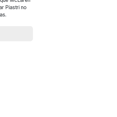
s que McLaren
r Piastri no
as.