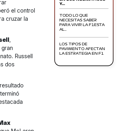
rar
Y…
eró el control
TODO LO QUE
ra cruzar la
NECESITAS SABER
PARA VIVIR LA F1ESTA
AL…
sell
,
LOS TIPOS DE
 gran
PAVIMENTO AFECTAN
LA ESTRATEGIA EN F1
nato. Russell
as dos
 resultado
 terminó
destacada
Max