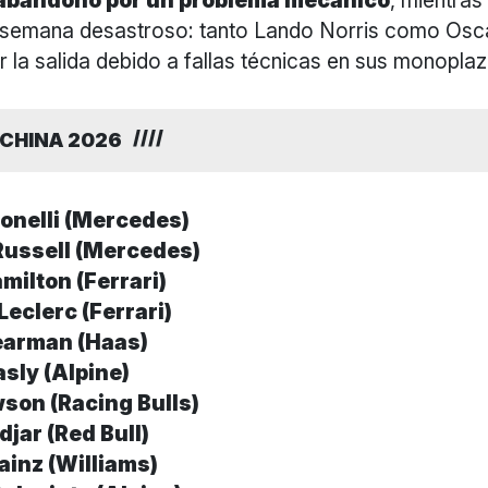
abandonó por un problema mecánico
, mientra
de semana desastroso: tanto Lando Norris como Osca
 la salida debido a fallas técnicas en sus monoplaz
P CHINA 2026
onelli (Mercedes)
Russell (Mercedes)
milton (Ferrari)
Leclerc (Ferrari)
earman (Haas)
asly (Alpine)
son (Racing Bulls)
djar (Red Bull)
ainz (Williams)