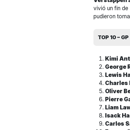
Verstappen 
vivió un fin 
pudieron tomar
TOP 10 – G
Kimi Ant
George 
Lewis Ha
Charles 
Oliver B
Pierre G
Liam Law
Isack Ha
Carlos S