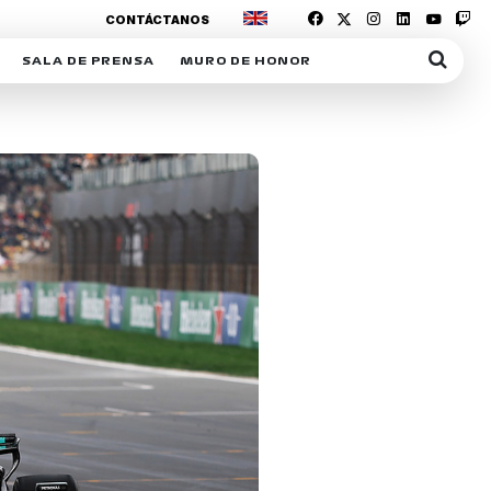
CONTÁCTANOS
SALA DE PRENSA
MURO DE HONOR
IAS
SUSCRIPCIÓN SALA DE PRENSA
IPCIÓN RACING NEWS
COMUNICADOS
OPCIÓN
COGP
ACREDITACIONES
S
RACTIVOS
Y
ICA
ER