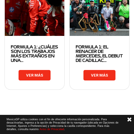
FORMULA 1: ¿CUÁLES
FORMULA 1: EL
SON LOS TRABAJOS
RENACER DE
MÁS EXTRAÑOS EN
MERCEDES, EL DEBUT
UNA…
DE CADILLAC…
VER MÁS
VER MÁS
MexicoGP utiliza cookies con el fin de ofrecerte información personalizada. Para
desactivarlas, ingresa a la opción de Privacidad de tu navegador (ubicada en Opciones de
Internet, Ajustes o Preferencias) y selecciona la casilla correspondiente. Para más
detalles, consulta nuestro
Aviso de Privacidad
.