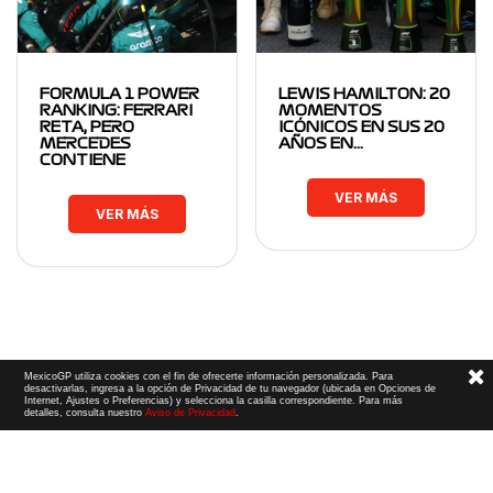
FORMULA 1 POWER
LEWIS HAMILTON: 20
RANKING: FERRARI
MOMENTOS
RETA, PERO
ICÓNICOS EN SUS 20
MERCEDES
AÑOS EN…
CONTIENE
VER MÁS
VER MÁS
MexicoGP utiliza cookies con el fin de ofrecerte información personalizada. Para
desactivarlas, ingresa a la opción de Privacidad de tu navegador (ubicada en Opciones de
Internet, Ajustes o Preferencias) y selecciona la casilla correspondiente. Para más
detalles, consulta nuestro
Aviso de Privacidad
.