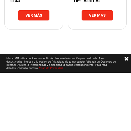
UNA…
DE CADILLAC…
VER MÁS
VER MÁS
MexicoGP utiliza cookies con el fin de ofrecerte información personalizada. Para
desactivarlas, ingresa a la opción de Privacidad de tu navegador (ubicada en Opciones de
Internet, Ajustes o Preferencias) y selecciona la casilla correspondiente. Para más
detalles, consulta nuestro
Aviso de Privacidad
.
Términos y Condiciones
|
Aviso de Privacidad
|
Convenio de liberación