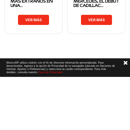
MÁS EXTRAÑOS EN
MERCEDES, EL DEBUT
UNA…
DE CADILLAC…
VER MÁS
VER MÁS
MexicoGP utiliza cookies con el fin de ofrecerte información personalizada. Para
desactivarlas, ingresa a la opción de Privacidad de tu navegador (ubicada en Opciones de
Internet, Ajustes o Preferencias) y selecciona la casilla correspondiente. Para más
detalles, consulta nuestro
Aviso de Privacidad
.
Términos y Condiciones
|
Aviso de Privacidad
|
Convenio de liberación