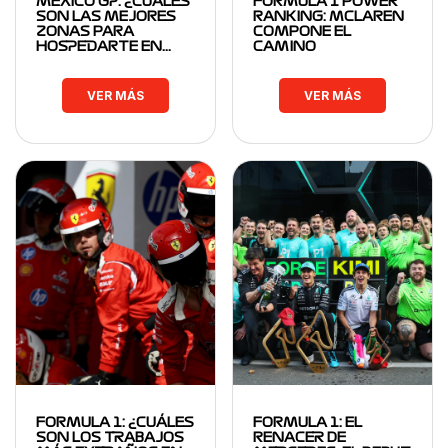
MÉXICO GP: ¿CUÁLES
FORMULA 1 POWER
SON LAS MEJORES
RANKING: MCLAREN
ZONAS PARA
COMPONE EL
HOSPEDARTE EN…
CAMINO
VER MÁS
VER MÁS
FORMULA 1: ¿CUÁLES
FORMULA 1: EL
SON LOS TRABAJOS
RENACER DE