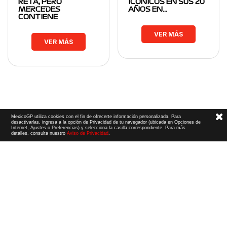
RETA, PERO
ICÓNICOS EN SUS 20
MERCEDES
AÑOS EN…
CONTIENE
VER MÁS
VER MÁS
MexicoGP utiliza cookies con el fin de ofrecerte información personalizada. Para
desactivarlas, ingresa a la opción de Privacidad de tu navegador (ubicada en Opciones de
Internet, Ajustes o Preferencias) y selecciona la casilla correspondiente. Para más
detalles, consulta nuestro
Aviso de Privacidad
.
Términos y Condiciones
|
Aviso de Privacidad
|
Convenio de liberación