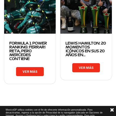
FORMULA 1 POWER
LEWIS HAMILTON: 20
RANKING: FERRARI
MOMENTOS
RETA, PERO
ICÓNICOS EN SUS 20
MERCEDES
AÑOS EN…
CONTIENE
VER MÁS
VER MÁS
MexicoGP utiliza cookies con el fin de ofrecerte información personalizada. Para
desactivarlas, ingresa a la opción de Privacidad de tu navegador (ubicada en Opciones de
Internet, Ajustes o Preferencias) y selecciona la casilla correspondiente. Para más