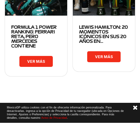
FORMULA 1 POWER
LEWIS HAMILTON: 20
RANKING: FERRARI
MOMENTOS
RETA, PERO
ICÓNICOS EN SUS 20
MERCEDES
AÑOS EN…
CONTIENE
VER MÁS
VER MÁS
MexicoGP utiliza cookies con el fin de ofrecerte información personalizada. Para
desactivarlas, ingresa a la opción de Privacidad de tu navegador (ubicada en Opciones de
Internet, Ajustes o Preferencias) y selecciona la casilla correspondiente. Para más
detalles, consulta nuestro
Aviso de Privacidad
.