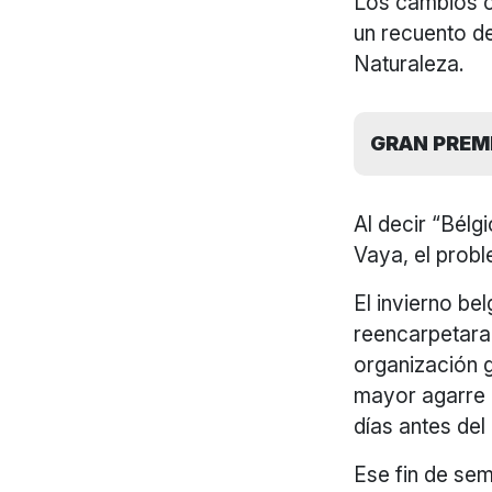
Los cambios cl
un recuento de
Naturaleza.
GRAN PREMI
Al decir “Bélg
Vaya, el probl
El invierno be
reencarpetara
organización g
mayor agarre e
días antes del
Ese fin de sem