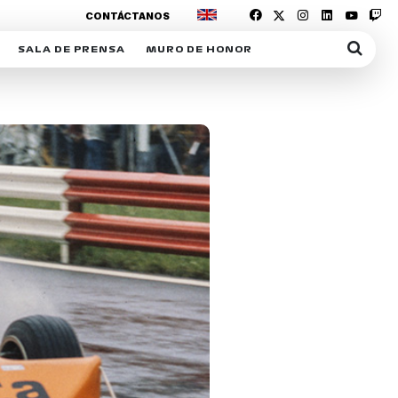
CONTÁCTANOS
SALA DE PRENSA
MURO DE HONOR
IAS
SUSCRIPCIÓN SALA DE PRENSA
IPCIÓN RACING NEWS
COMUNICADOS
OPCIÓN
COGP
ACREDITACIONES
S
RACTIVOS
Y
ICA
ER