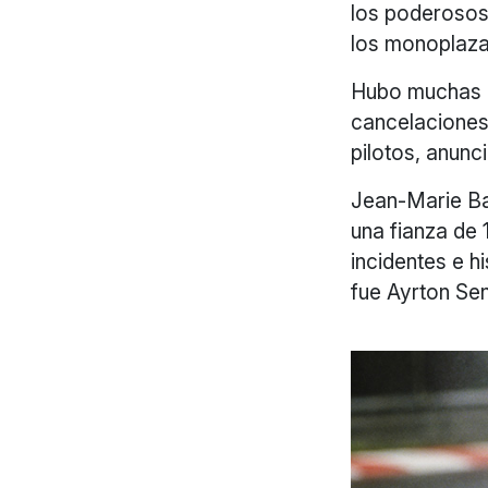
los poderosos 
los monoplazas
Hubo muchas p
cancelaciones 
pilotos, anunc
Jean-Marie Bal
una fianza de
incidentes e h
fue Ayrton Se