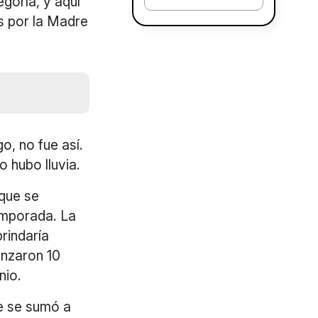
egoría, y aquí
s por la Madre
o, no fue así.
o hubo lluvia.
 que se
emporada. La
rindaría
enzaron 10
nio.
ue se sumó a