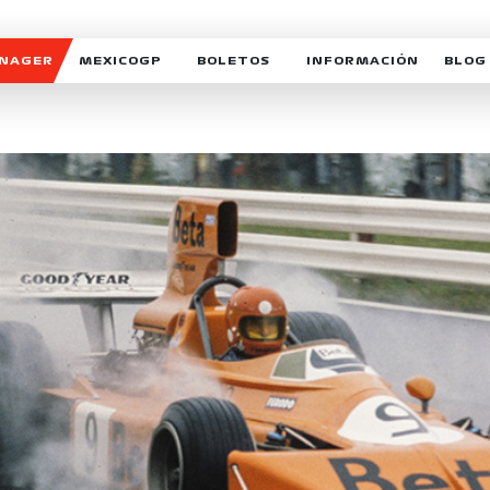
ANAGER
MEXICOGP
BOLETOS
INFORMACIÓN
BLOG
GALERIA SOCIAL
HORARIOS
NOTIC
SOMOS PARTE DEL VUELO
DUDAS
SUSCR
SOSTENIBILIDAD
DERECHO DE PRIMERA 
MEXI
CELEBRA CON NOSOTROS
REFORESTEMOS JUNTO
INTE
MOTORSPORT ACADEM
VOLUNTARIOS
EXPOSICIÓN FOTOGRÁF
CAMPEONATO
PATROCINADORES
LEGALES TICKETMAST