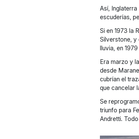
Así, Inglaterr
escuderías, pe
Si en 1973 la
Silverstone, y
lluvia, en 1979
Era marzo y la
desde Maranel
cubrían el tra
que cancelar l
Se reprogramó 
triunfo para F
Andretti. Todo