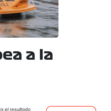
ea a la
a el resultado