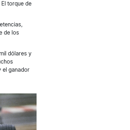
 El torque de
etencias,
e de los
mil dólares y
uchos
y el ganador