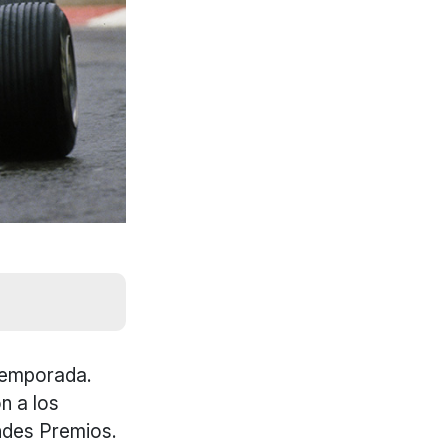
 temporada.
n a los
andes Premios.