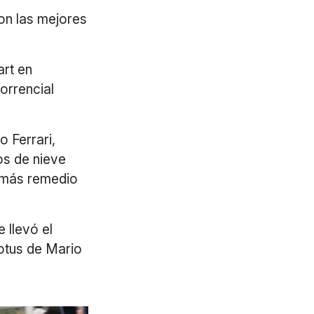
con las mejores
art en
orrencial
o Ferrari,
os de nieve
o más remedio
 llevó el
Lotus de Mario