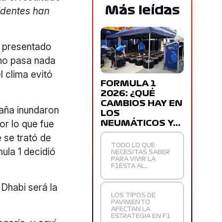
Más leídas
identes han
presentado
 no pasa nada
l clima evitó
FORMULA 1
2026: ¿QUÉ
CAMBIOS HAY EN
maña inundaron
LOS
or lo que fue
NEUMÁTICOS Y…
 se trató de
TODO LO QUE
mula 1 decidió
NECESITAS SABER
PARA VIVIR LA
F1ESTA AL…
 Dhabi será la
LOS TIPOS DE
PAVIMENTO
AFECTAN LA
ESTRATEGIA EN F1