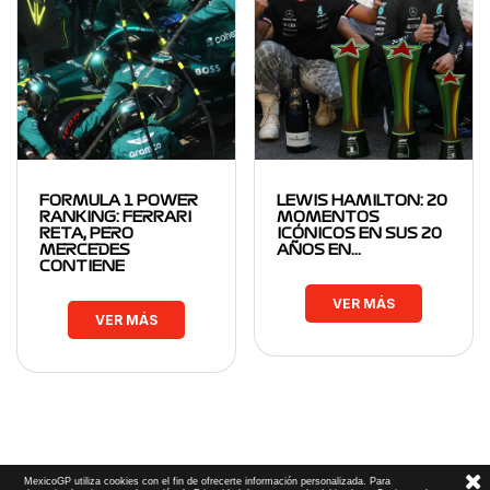
FORMULA 1 POWER
LEWIS HAMILTON: 20
RANKING: FERRARI
MOMENTOS
RETA, PERO
ICÓNICOS EN SUS 20
MERCEDES
AÑOS EN…
CONTIENE
VER MÁS
VER MÁS
MexicoGP utiliza cookies con el fin de ofrecerte información personalizada. Para