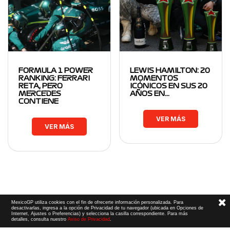
FORMULA 1 POWER
LEWIS HAMILTON: 20
RANKING: FERRARI
MOMENTOS
RETA, PERO
ICÓNICOS EN SUS 20
MERCEDES
AÑOS EN…
CONTIENE
VER MÁS
VER MÁS
MexicoGP utiliza cookies con el fin de ofrecerte información personalizada. Para
desactivarlas, ingresa a la opción de Privacidad de tu navegador (ubicada en Opciones de
Internet, Ajustes o Preferencias) y selecciona la casilla correspondiente. Para más
detalles, consulta nuestro
Aviso de Privacidad
.