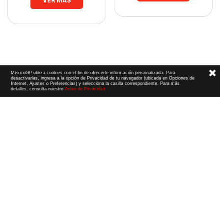
VER MÁS
MexicoGP utiliza cookies con el fin de ofrecerte información personalizada. Para
desactivarlas, ingresa a la opción de Privacidad de tu navegador (ubicada en Opciones de
Internet, Ajustes o Preferencias) y selecciona la casilla correspondiente. Para más
detalles, consulta nuestro
Aviso de Privacidad
.
Términos y Condiciones
|
Aviso de Privacidad
|
Convenio de liberación
© 2026 CIE Todos los derechos reservados
El logotipo F1, las marcas F1, FORMULA 1, F1, FIA FORMULA ONE WORLD CHAMPIONSHIP, GRAND PRIX,
PADDOCK CLUB,
FORMULA 1 GRAND PRIX
OF MEXICO, FORMULA 1 GRAN PREMIO DE MÉXICO,
FORMULA 1 MEXICO CITY GRAND PRIX,
FORMULA 1 GRAN PREMIO DE LA CIUDAD DE
MÉXICO y otros distintivos
relacionados son marcas de Formula One Licensing BV,
una compañía Formula 1. Todos los derechos reservados.
Website by Alucina