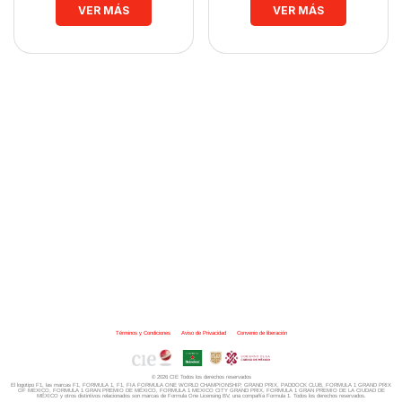
VER MÁS
VER MÁS
Términos y Condiciones
|
Aviso de Privacidad
|
Convenio de liberación
© 2026 CIE Todos los derechos reservados
El logotipo F1, las marcas F1, FORMULA 1, F1, FIA FORMULA ONE WORLD CHAMPIONSHIP, GRAND PRIX,
PADDOCK CLUB,
FORMULA 1 GRAND PRIX
OF MEXICO, FORMULA 1 GRAN PREMIO DE MÉXICO,
FORMULA 1 MEXICO CITY GRAND PRIX,
FORMULA 1 GRAN PREMIO DE LA CIUDAD DE
MÉXICO y otros distintivos
relacionados son marcas de Formula One Licensing BV,
una compañía Formula 1. Todos los derechos reservados.