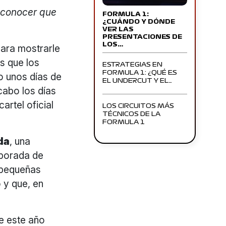
reconocer que
FORMULA 1:
¿CUÁNDO Y DÓNDE
VER LAS
PRESENTACIONES DE
LOS…
para mostrarle
s que los
ESTRATEGIAS EN
FORMULA 1: ¿QUÉ ES
o unos días de
EL UNDERCUT Y EL…
cabo los días
artel oficial
LOS CIRCUITOS MÁS
TÉCNICOS DE LA
FORMULA 1
ida
, una
aborada de
n pequeñas
 y que, en
de este año