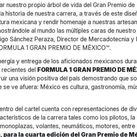
ar nuestro propio árbol de vida del Gran Premio d
 la historia de nuestra carrera, a través de este di
ltura mexicana y rendir homenaje a nuestras artesa
ostrándole al mundo las múltiples caras de nuestro 
go Sánchez Peraza, Director de Mercadotecnia y 
l FORMULA 1 GRAN PREMIO DE MÉXICO™.
nergía y entrega de los aficionados mexicanos duran
 recientes del
FORMULA 1 GRAN PREMIO DE M
ruir una visión positiva del país demostrando que
 se ve afuera: México es cultura, gastronomía, mús
entro del cartel cuenta con representaciones de di
cterísticos de la carrera tales como los pilotos, la 
 monoplazas, volantes, neumáticos, motores, entre 
para la cuarta edición del Gran Premio de M