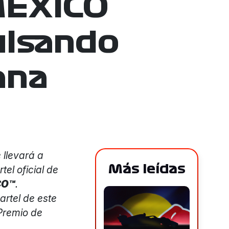
MÉXICO
ulsando
ana
 llevará a
Más leídas
tel oficial de
CO™
.
artel de este
 Premio de