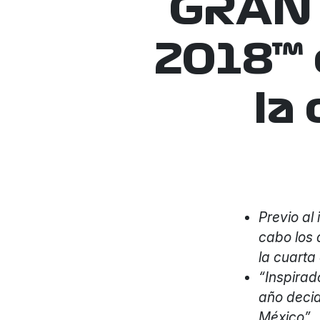
GRAN 
2018™ 
la
Previo al
cabo los
la cuarta
“Inspirad
año decid
México”.