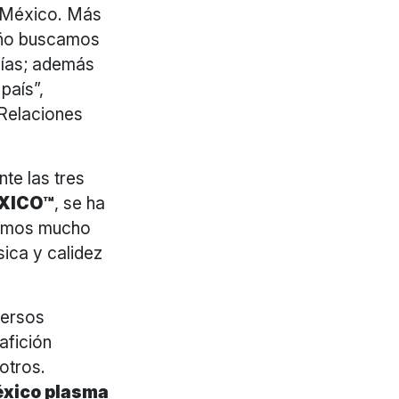
e México. Más
seño buscamos
nías; además
país”,
Relaciones
te las tres
ÉXICO™
, se ha
 somos mucho
ica y calidez
versos
afición
otros.
éxico plasma