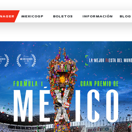
ANAGER
MEXICOGP
BOLETOS
INFORMACIÓN
BLOG
GALERIA SOCIAL
HORARIOS
NOTIC
SOMOS PARTE DEL VUELO
DUDAS
SUSCR
SOSTENIBILIDAD
DERECHO DE PRIMERA 
MEXI
CELEBRA CON NOSOTROS
REFORESTEMOS JUNTO
INTE
MOTORSPORT ACADEM
VOLUNTARIOS
EXPOSICIÓN FOTOGRÁF
CAMPEONATO
PATROCINADORES
LEGALES TICKETMAST