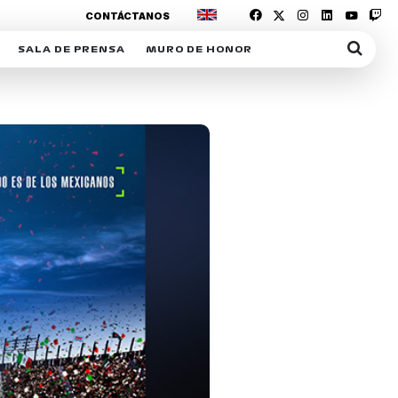
CONTÁCTANOS
SALA DE PRENSA
MURO DE HONOR
IAS
SUSCRIPCIÓN SALA DE PRENSA
IPCIÓN RACING NEWS
COMUNICADOS
OPCIÓN
COGP
ACREDITACIONES
S
RACTIVOS
Y
ICA
ER