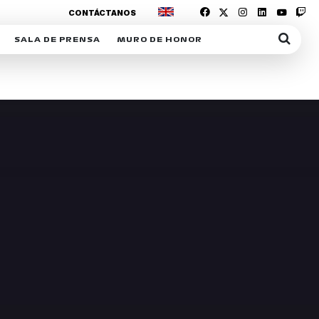
CONTÁCTANOS
SALA DE PRENSA
MURO DE HONOR
IAS
SUSCRIPCIÓN SALA DE PRENSA
IPCIÓN RACING NEWS
COMUNICADOS
OPCIÓN
COGP
ACREDITACIONES
S
RACTIVOS
Y
ICA
ER