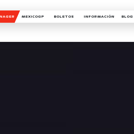
ANAGER
MEXICOGP
BOLETOS
INFORMACIÓN
BLOG
GALERIA SOCIAL
HORARIOS
NOTIC
SOMOS PARTE DEL VUELO
DUDAS
SUSCR
SOSTENIBILIDAD
DERECHO DE PRIMERA 
MEXI
CELEBRA CON NOSOTROS
REFORESTEMOS JUNTO
INTE
MOTORSPORT ACADEM
VOLUNTARIOS
EXPOSICIÓN FOTOGRÁF
CAMPEONATO
PATROCINADORES
LEGALES TICKETMAST