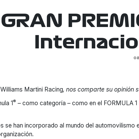
 GRAN PREMIO
Internacio
08
a
Williams Martini Racing
, nos comparte su opinión 
®
ula 1
– como categoría – como en el FORMULA 1 
 se han incorporado al mundo del automovilismo en
organización.