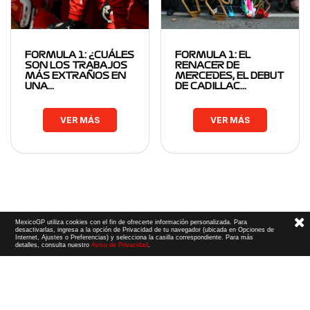
FORMULA 1: ¿CUÁLES
FORMULA 1: EL
SON LOS TRABAJOS
RENACER DE
MÁS EXTRAÑOS EN
MERCEDES, EL DEBUT
UNA…
DE CADILLAC…
VER MÁS
VER MÁS
MexicoGP utiliza cookies con el fin de ofrecerte información personalizada. Para
desactivarlas, ingresa a la opción de Privacidad de tu navegador (ubicada en Opciones de
Internet, Ajustes o Preferencias) y selecciona la casilla correspondiente. Para más
detalles, consulta nuestro
Aviso de Privacidad
.