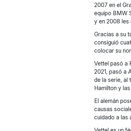
2007 en el Gr
equipo BMW Sa
y en 2008 les d
Gracias a su t
consiguió cua
colocar su nom
Vettel pasó a
2021, pasó a A
de la serie, a
Hamilton y la
El alemán pose
causas sociale
cuidado a las a
Vettel es un f