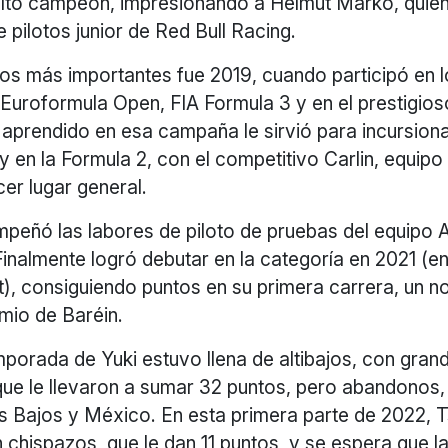
ultó campeón, impresionando a Helmut Marko, quien 
 pilotos junior de Red Bull Racing.
os más importantes fue 2019, cuando participó en 
uroformula Open, FIA Formula 3 y en el prestigio
aprendido en esa campaña le sirvió para incursiona
y en la Formula 2, con el competitivo Carlin, equipo
cer lugar general.
mpeñó las labores de piloto de pruebas del equipo A
Finalmente logró debutar en la categoría en 2021 (en
t), consiguiendo puntos en su primera carrera, un 
mio de Baréin.
porada de Yuki estuvo llena de altibajos, con gran
e le llevaron a sumar 32 puntos, pero abandonos
s Bajos y México. En esta primera parte de 2022, 
chispazos, que le dan 11 puntos, y se espera que l