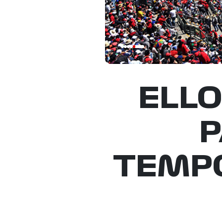
ELL
P
TEMPO