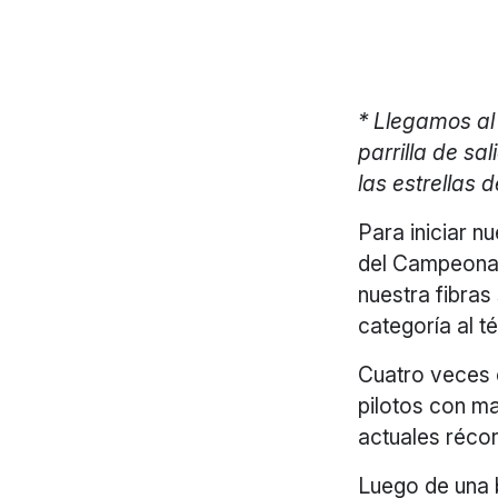
* Llegamos al
parrilla de sa
las estrellas d
Para iniciar nu
del Campeonat
nuestra fibras
categoría al t
Cuatro veces 
pilotos con m
actuales récor
Luego de una b