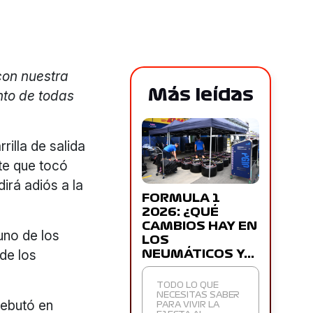
con nuestra
Más leídas
nto de todas
rilla de salida
te que tocó
irá adiós a la
FORMULA 1
2026: ¿QUÉ
CAMBIOS HAY EN
uno de los
LOS
de los
NEUMÁTICOS Y…
TODO LO QUE
NECESITAS SABER
debutó en
PARA VIVIR LA