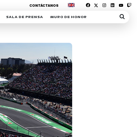
CONTÁCTANOS
SALA DE PRENSA
MURO DE HONOR
IAS
SUSCRIPCIÓN SALA DE PRENSA
IPCIÓN RACING NEWS
COMUNICADOS
OPCIÓN
COGP
ACREDITACIONES
S
RACTIVOS
Y
ICA
ER