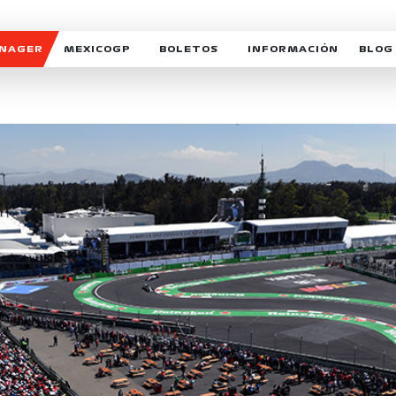
ANAGER
MEXICOGP
BOLETOS
INFORMACIÓN
BLOG
GALERIA SOCIAL
HORARIOS
NOTIC
SOMOS PARTE DEL VUELO
DUDAS
SUSCR
SOSTENIBILIDAD
DERECHO DE PRIMERA 
MEXI
CELEBRA CON NOSOTROS
REFORESTEMOS JUNTO
INTE
MOTORSPORT ACADEM
VOLUNTARIOS
EXPOSICIÓN FOTOGRÁF
CAMPEONATO
PATROCINADORES
LEGALES TICKETMAST