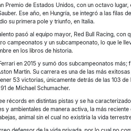
an Premio de Estados Unidos, con un octavo lugar,
uber. Ese año, en Hungría, se integró a las filas 
io su primera pole y triunfo, en Italia.
alento pasó al equipo mayor, Red Bull Racing, con 
tro campeonatos y un subcampeonato, lo que le lle
bre en los libros de historia.
 Ferrari en 2015 y sumó dos subcampeonatos más; f
ston Martin. Su carrera es una de las más exitosas e
l tener 53 victorias, únicamente detrás de las 103 de
s 91 de Michael Schumacher.
e récords en distintas pistas y se ha caracterizad
s y ambientales de manera activa, la más reciente d
bejas, animal sin el cual no existiría la vida terrestr
érreo defensor de la vida privada, por lo cual no co