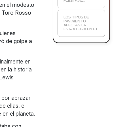
F1ESTA AL…
 en el modesto
de Toro Rosso
LOS TIPOS DE
PAVIMENTO
AFECTAN LA
ESTRATEGIA EN F1
quienes
vó de golpe a
inalmente en
n la historia
 Lewis
o por abrazar
e ellas, el
e en el planeta.
ntaba con