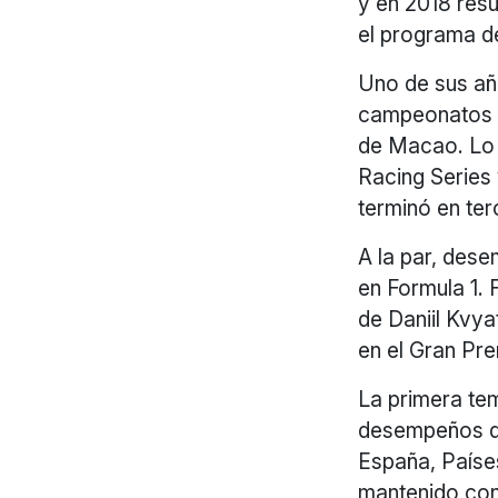
y en 2018 res
el programa de
Uno de sus añ
campeonatos E
de Macao. Lo 
Racing Series 
terminó en ter
A la par, dese
en Formula 1. 
de Daniil Kvya
en el Gran Pre
La primera tem
desempeños qu
España, Paíse
mantenido con 