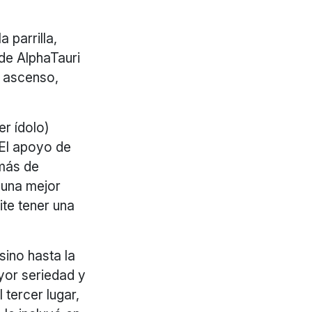
 parrilla,
de AlphaTauri
e ascenso,
er ídolo)
 El apoyo de
emás de
r una mejor
ite tener una
sino hasta la
or seriedad y
 tercer lugar,