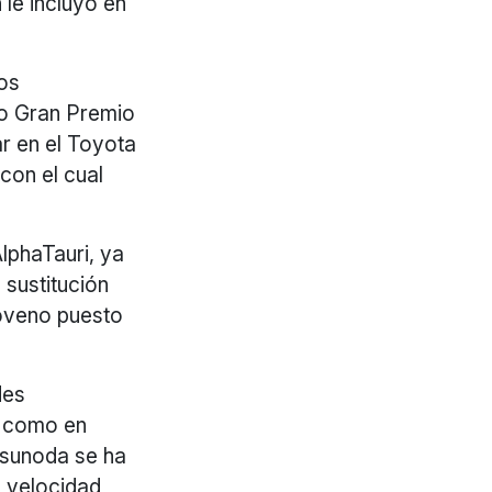
le incluyó en
los
so Gran Premio
r en el Toyota
 con el cual
lphaTauri, ya
 sustitución
noveno puesto
des
, como en
Tsunoda se ha
a velocidad