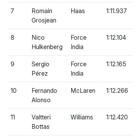
7
Romain
Haas
1:11.937
Grosjean
8
Nico
Force
1:12.104
Hulkenberg
India
9
Sergio
Force
1:12.165
Pérez
India
10
Fernando
McLaren
1:12.266
Alonso
11
Valtteri
Williams
1:12.420
Bottas