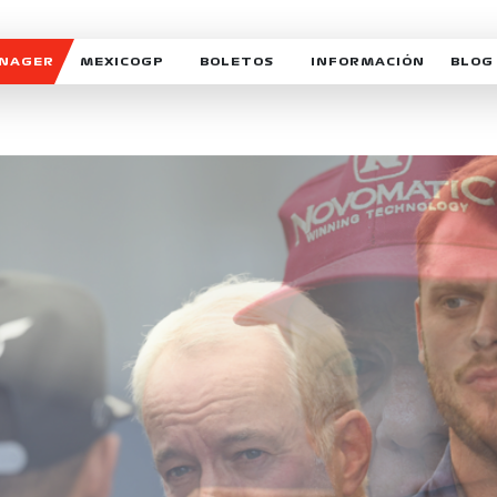
ANAGER
MEXICOGP
BOLETOS
INFORMACIÓN
BLOG
GALERIA SOCIAL
HORARIOS
NOTIC
SOMOS PARTE DEL VUELO
DUDAS
SUSCR
SOSTENIBILIDAD
DERECHO DE PRIMERA 
MEXI
CELEBRA CON NOSOTROS
REFORESTEMOS JUNTO
INTE
MOTORSPORT ACADEM
VOLUNTARIOS
EXPOSICIÓN FOTOGRÁF
CAMPEONATO
PATROCINADORES
LEGALES TICKETMAST