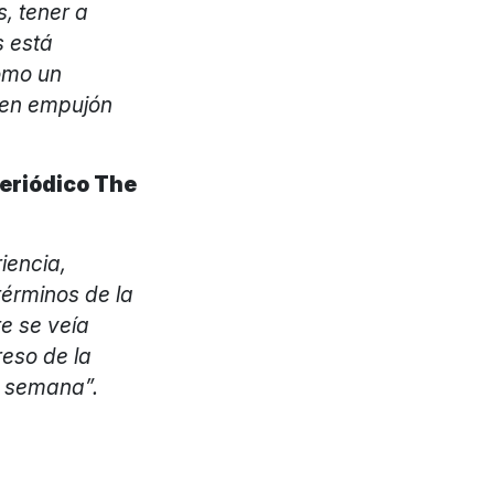
s, tener a
s está
omo un
uen empujón
periódico The
iencia,
términos de la
e se veía
reso de la
e semana”.