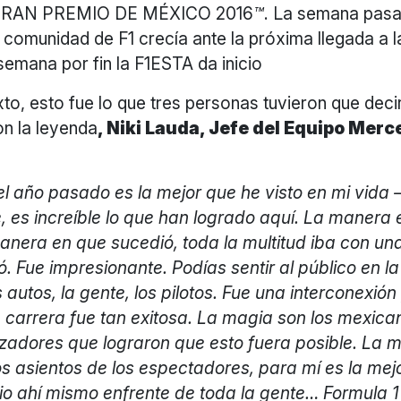
RAN PREMIO DE MÉXICO 2016
™
. La semana pasa
a comunidad de F1 crecía ante la próxima llegada a 
emana por fin la F1ESTA da inicio
to, esto fue lo que tres personas tuvieron que decir
n la leyenda
, Niki Lauda, Jefe del Equipo Me
l año pasado es la mejor que he visto en mi vida –
 es increíble lo que han logrado aquí. La manera 
manera en que sucedió, toda la multitud iba con un
jó. Fue impresionante. Podías sentir al público en la
os autos, la gente, los pilotos. Fue una interconexión
a carrera fue tan exitosa. La magia son los mexica
izadores que lograron que esto fuera posible. La
os asientos de los espectadores, para mí es la mej
dio ahí mismo enfrente de toda la gente… Formula 1