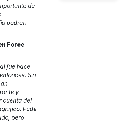
importante de
s
año podrán
en Force
ual fue hace
entonces. Sin
han
rante y
r cuenta del
agnífico. Pude
ado, pero