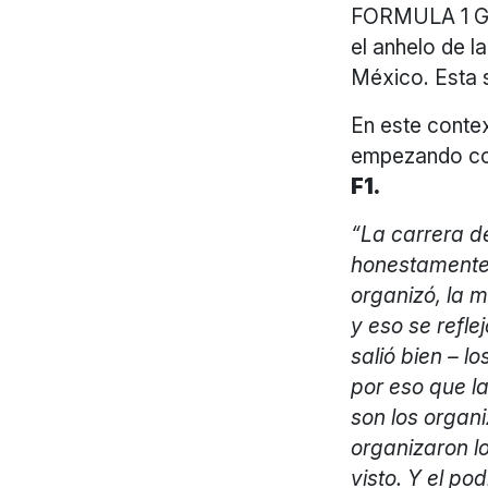
FORMULA 1 G
el anhelo de l
México. Esta s
En este contex
empezando co
F1.
“La carrera de
honestamente,
organizó, la 
y eso se refle
salió bien – l
por eso que l
son los organ
organizaron l
visto. Y el po