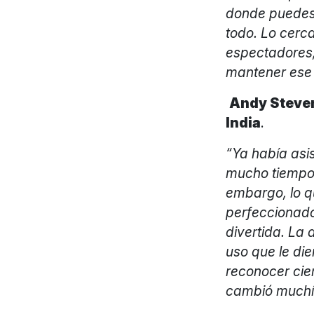
donde puedes 
todo. Lo cerc
espectadores,
mantener ese 
Andy Steven
India
.
“Ya había asis
mucho tiempo 
embargo, lo 
perfeccionado
divertida. La
uso que le die
reconocer cie
cambió muchí