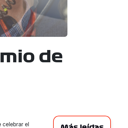
emio de
 celebrar el
Más leídas