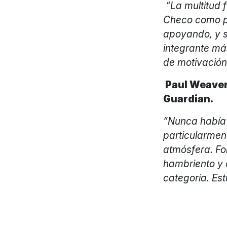
“La multitud 
Checo como pa
apoyando, y 
integrante má
de motivación
Paul Weaver
Guardian.
“Nunca había 
particularment
atmósfera. Fo
hambriento y 
categoría. Es