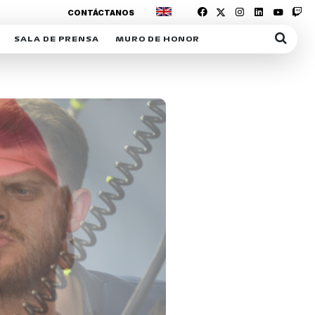
CONTÁCTANOS
SALA DE PRENSA
MURO DE HONOR
IAS
SUSCRIPCIÓN SALA DE PRENSA
IPCIÓN RACING NEWS
COMUNICADOS
OPCIÓN
COGP
ACREDITACIONES
S
RACTIVOS
Y
ICA
ER