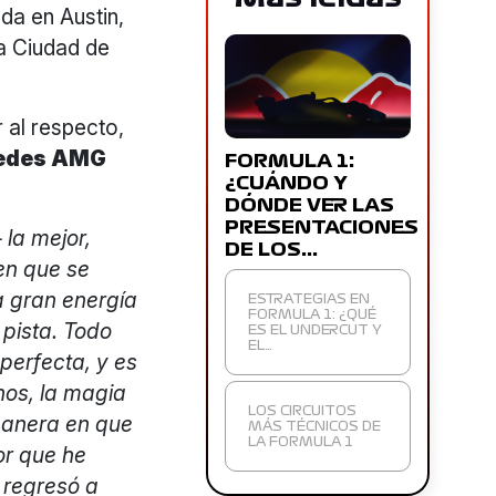
da en Austin,
la Ciudad de
 al respecto,
rcedes AMG
FORMULA 1:
¿CUÁNDO Y
DÓNDE VER LAS
PRESENTACIONES
 la mejor,
DE LOS…
en que se
a gran energía
ESTRATEGIAS EN
FORMULA 1: ¿QUÉ
 pista. Todo
ES EL UNDERCUT Y
EL…
 perfecta, y es
nos, la magia
LOS CIRCUITOS
 manera en que
MÁS TÉCNICOS DE
LA FORMULA 1
or que he
 regresó a