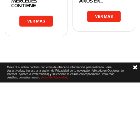
MERCEDES
AÑOS EN…
CONTIENE
VER MÁS
VER MÁS
MexicoGP utiliza cookies con el fin de ofrecerte información personalizada. Para
desactivarlas, ingresa a la opción de Privacidad de tu navegador (ubicada en Opciones de
Internet, Ajustes o Preferencias) y selecciona la casilla correspondiente. Para más
detalles, consulta nuestro
Aviso de Privacidad
.
Términos y Condiciones
|
Aviso de Privacidad
|
Convenio de liberación