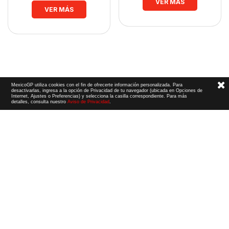
VER MÁS
VER MÁS
MexicoGP utiliza cookies con el fin de ofrecerte información personalizada. Para
desactivarlas, ingresa a la opción de Privacidad de tu navegador (ubicada en Opciones de
Internet, Ajustes o Preferencias) y selecciona la casilla correspondiente. Para más
detalles, consulta nuestro
Aviso de Privacidad
.
Términos y Condiciones
|
Aviso de Privacidad
|
Convenio de liberación
© 2026 CIE Todos los derechos reservados
El logotipo F1, las marcas F1, FORMULA 1, F1, FIA FORMULA ONE WORLD CHAMPIONSHIP, GRAND PRIX,
PADDOCK CLUB,
FORMULA 1 GRAND PRIX
OF MEXICO, FORMULA 1 GRAN PREMIO DE MÉXICO,
FORMULA 1 MEXICO CITY GRAND PRIX,
FORMULA 1 GRAN PREMIO DE LA CIUDAD DE