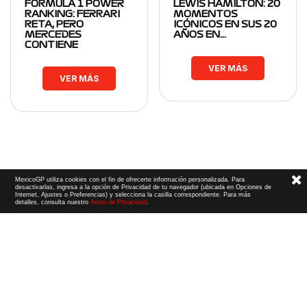
FORMULA 1 POWER
LEWIS HAMILTON: 20
RANKING: FERRARI
MOMENTOS
RETA, PERO
ICÓNICOS EN SUS 20
MERCEDES
AÑOS EN…
CONTIENE
VER MÁS
VER MÁS
MexicoGP utiliza cookies con el fin de ofrecerte información personalizada. Para
desactivarlas, ingresa a la opción de Privacidad de tu navegador (ubicada en Opciones de
Internet, Ajustes o Preferencias) y selecciona la casilla correspondiente. Para más
detalles, consulta nuestro
Aviso de Privacidad
.