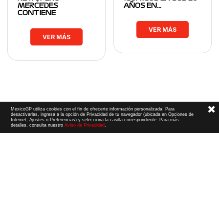
MERCEDES
AÑOS EN…
CONTIENE
VER MÁS
VER MÁS
MexicoGP utiliza cookies con el fin de ofrecerte información personalizada. Para
desactivarlas, ingresa a la opción de Privacidad de tu navegador (ubicada en Opciones de
Internet, Ajustes o Preferencias) y selecciona la casilla correspondiente. Para más
detalles, consulta nuestro
Aviso de Privacidad
.
Términos y Condiciones
|
Aviso de Privacidad
|
Convenio de liberación