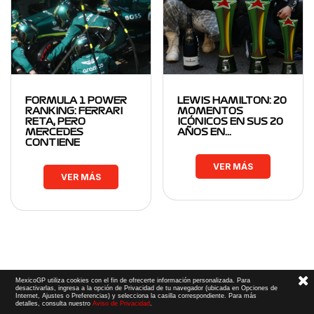
FORMULA 1 POWER
LEWIS HAMILTON: 20
RANKING: FERRARI
MOMENTOS
RETA, PERO
ICÓNICOS EN SUS 20
MERCEDES
AÑOS EN…
CONTIENE
VER MÁS
VER MÁS
MexicoGP utiliza cookies con el fin de ofrecerte información personalizada. Para
desactivarlas, ingresa a la opción de Privacidad de tu navegador (ubicada en Opciones de
Internet, Ajustes o Preferencias) y selecciona la casilla correspondiente. Para más
detalles, consulta nuestro
Aviso de Privacidad
.