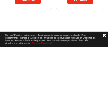
MexicoGP utiliza cookies con el fin de ofrecerte información personalizada. Para
desactivarlas, ingresa a la opción de Privacidad de tu navegador (ubicada en Opciones de
Internet, Ajustes o Preferencias) y selecciona la casilla correspondiente. Para más
detalles, consulta nuestro
Aviso de Privacidad
.
Términos y Condiciones
|
Aviso de Privacidad
|
Convenio de liberación
© 2026 CIE Todos los derechos reservados
El logotipo F1, las marcas F1, FORMULA 1, F1, FIA FORMULA ONE WORLD CHAMPIONSHIP, GRAND PRIX,
PADDOCK CLUB,
FORMULA 1 GRAND PRIX
OF MEXICO, FORMULA 1 GRAN PREMIO DE MÉXICO,
FORMULA 1 MEXICO CITY GRAND PRIX,
FORMULA 1 GRAN PREMIO DE LA CIUDAD DE
MÉXICO y otros distintivos
relacionados son marcas de Formula One Licensing BV,
una compañía Formula 1. Todos los derechos reservados.
Website by Alucina