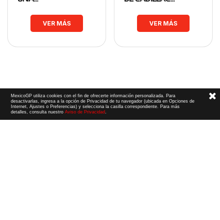
VER MÁS
VER MÁS
MexicoGP utiliza cookies con el fin de ofrecerte información personalizada. Para
desactivarlas, ingresa a la opción de Privacidad de tu navegador (ubicada en Opciones de
Internet, Ajustes o Preferencias) y selecciona la casilla correspondiente. Para más
detalles, consulta nuestro
Aviso de Privacidad
.
Términos y Condiciones
|
Aviso de Privacidad
|
Convenio de liberación