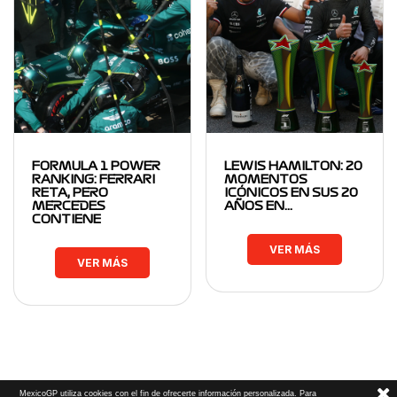
FORMULA 1 POWER
LEWIS HAMILTON: 20
RANKING: FERRARI
MOMENTOS
RETA, PERO
ICÓNICOS EN SUS 20
MERCEDES
AÑOS EN…
CONTIENE
VER MÁS
VER MÁS
MexicoGP utiliza cookies con el fin de ofrecerte información personalizada. Para