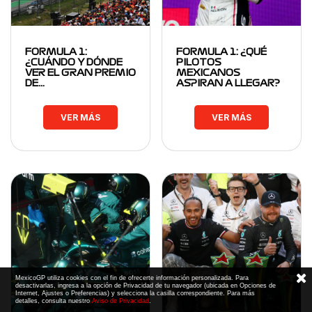
FORMULA 1:
FORMULA 1: ¿QUÉ
¿CUÁNDO Y DÓNDE
PILOTOS
VER EL GRAN PREMIO
MEXICANOS
DE…
ASPIRAN A LLEGAR?
VER MÁS
VER MÁS
MexicoGP utiliza cookies con el fin de ofrecerte información personalizada. Para
desactivarlas, ingresa a la opción de Privacidad de tu navegador (ubicada en Opciones de
Internet, Ajustes o Preferencias) y selecciona la casilla correspondiente. Para más
detalles, consulta nuestro
Aviso de Privacidad
.