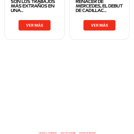
SON LOS TRABAJOS
RENACER DE
MÁS EXTRAÑOS EN
MERCEDES, EL DEBUT
UNA…
DE CADILLAC…
VER MÁS
VER MÁS
Términos y Condiciones
|
Aviso de Privacidad
|
Convenio de liberación