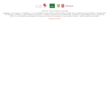
© 2026 CIE Todos los derechos reservados
El logotipo F1, las marcas F1, FORMULA 1, F1, FIA FORMULA ONE WORLD CHAMPIONSHIP, GRAND PRIX,
PADDOCK CLUB,
FORMULA 1 GRAND PRIX
OF MEXICO, FORMULA 1 GRAN PREMIO DE MÉXICO,
FORMULA 1 MEXICO CITY GRAND PRIX,
FORMULA 1 GRAN PREMIO DE LA CIUDAD DE
MÉXICO y otros distintivos
relacionados son marcas de Formula One Licensing BV,
una compañía Formula 1. Todos los derechos reservados.
Website by Alucina