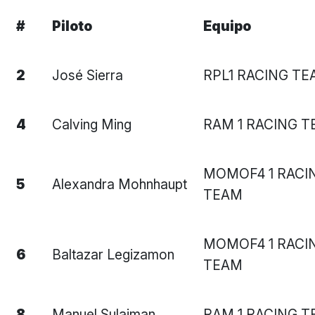
#
Piloto
Equipo
2
José Sierra
RPL1 RACING T
4
Calving Ming
RAM 1 RACING 
MOMOF4 1 RACI
5
Alexandra Mohnhaupt
TEAM
MOMOF4 1 RACI
6
Baltazar Legizamon
TEAM
8
Manuel Sulaiman
RAM 1 RACING 