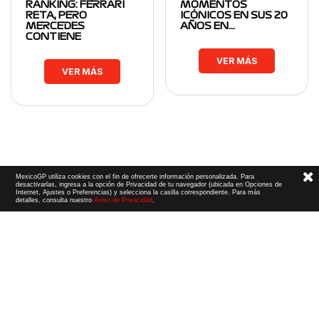
RANKING: FERRARI
MOMENTOS
RETA, PERO
ICÓNICOS EN SUS 20
MERCEDES
AÑOS EN…
CONTIENE
VER MÁS
VER MÁS
MexicoGP utiliza cookies con el fin de ofrecerte información personalizada. Para
desactivarlas, ingresa a la opción de Privacidad de tu navegador (ubicada en Opciones de
Internet, Ajustes o Preferencias) y selecciona la casilla correspondiente. Para más
detalles, consulta nuestro
Aviso de Privacidad
.