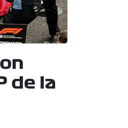
con
P de la