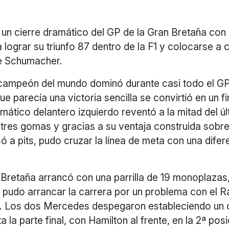
ó un cierre dramático del GP de la Gran Bretaña co
 lograr su triunfo 87 dentro de la F1 y colocarse a 
de Schumacher.
 campeón del mundo dominó durante casi todo el GP
que parecía una victoria sencilla se convirtió en un f
ático delantero izquierdo reventó a la mitad del últ
o tres gomas y gracias a su ventaja construida sobr
ó a pits, pudo cruzar la línea de meta con una difer
 Bretaña arrancó con una parrilla de 19 monoplazas
 pudo arrancar la carrera por un problema con el R
. Los dos Mercedes despegaron estableciendo un 
 la parte final, con Hamilton al frente, en la 2ª pos