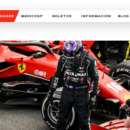
ANAGER
MEXICOGP
BOLETOS
INFORMACIÓN
BLOG
GALERIA SOCIAL
HORARIOS
NOTIC
SOMOS PARTE DEL VUELO
DUDAS
SUSCR
SOSTENIBILIDAD
DERECHO DE PRIMERA 
MEXI
CELEBRA CON NOSOTROS
REFORESTEMOS JUNTO
INTE
MOTORSPORT ACADEM
VOLUNTARIOS
EXPOSICIÓN FOTOGRÁF
CAMPEONATO
PATROCINADORES
LEGALES TICKETMAST