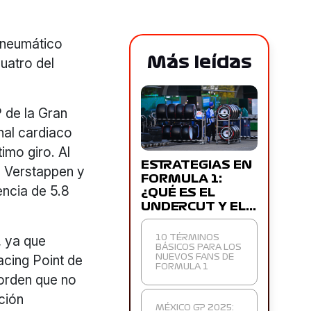
n neumático
Más leídas
cuatro del
 de la Gran
inal cardiaco
imo giro. Al
ESTRATEGIAS EN
e Verstappen y
FORMULA 1:
encia de 5.8
¿QUÉ ES EL
UNDERCUT Y EL…
, ya que
10 TÉRMINOS
BÁSICOS PARA LOS
acing Point de
NUEVOS FANS DE
FORMULA 1
orden que no
ición
MÉXICO GP 2025: