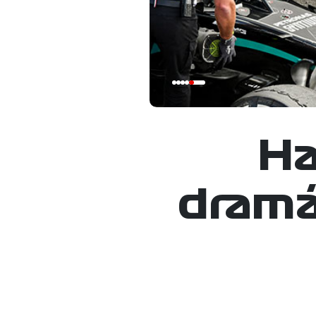
Ha
dramát