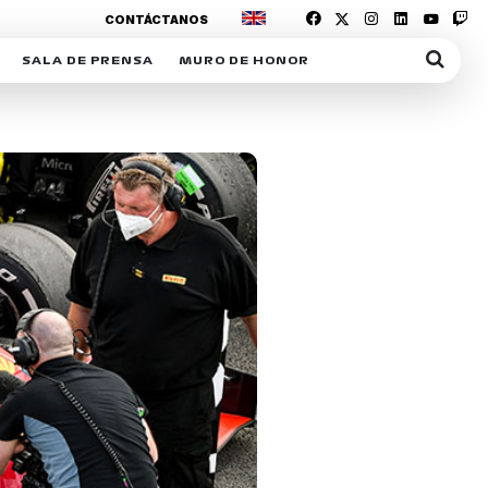
CONTÁCTANOS
SALA DE PRENSA
MURO DE HONOR
IAS
SUSCRIPCIÓN SALA DE PRENSA
IPCIÓN RACING NEWS
COMUNICADOS
OPCIÓN
COGP
ACREDITACIONES
S
RACTIVOS
Y
ICA
ER