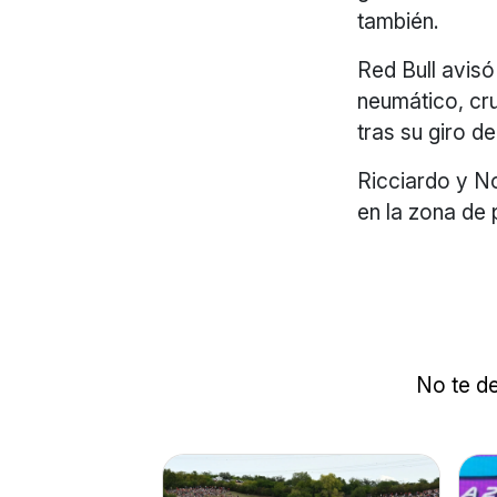
también.
Red Bull avisó
neumático, cru
tras su giro d
Ricciardo y No
en la zona de 
No te de