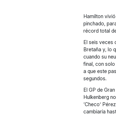
Hamilton vivi
pinchado, para
récord total 
El seis veces
Bretaña y, lo 
cuando su neum
final, con sol
a que este pas
segundos.
El GP de Gran
Hulkenberg no
‘Checo’ Pérez
cambiaría hasta