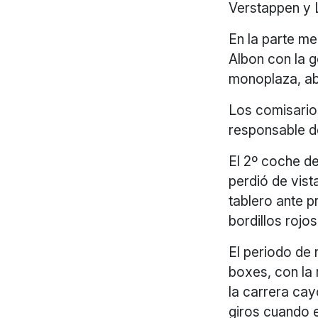
Verstappen y L
En la parte me
Albon con la 
monoplaza, ab
Los comisario
responsable d
El 2º coche de
perdió de vist
tablero ante p
bordillos rojo
El periodo de 
boxes, con la
la carrera cay
giros cuando e