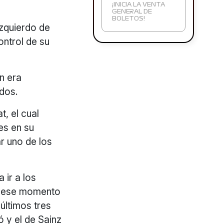
¡INICIA LA VENTA
GENERAL DE
BOLETOS!
izquierdo de
ntrol de su
n era
ndos.
, el cual
es en su
ar uno de los
 ir a los
de ese momento
últimos tres
 y el de Sainz