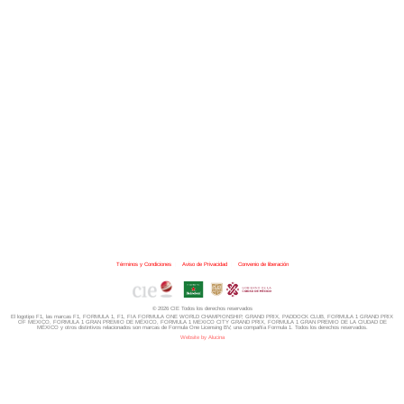
Términos y Condiciones
|
Aviso de Privacidad
|
Convenio de liberación
© 2026 CIE Todos los derechos reservados
El logotipo F1, las marcas F1, FORMULA 1, F1, FIA FORMULA ONE WORLD CHAMPIONSHIP, GRAND PRIX,
PADDOCK CLUB,
FORMULA 1 GRAND PRIX
OF MEXICO, FORMULA 1 GRAN PREMIO DE MÉXICO,
FORMULA 1 MEXICO CITY GRAND PRIX,
FORMULA 1 GRAN PREMIO DE LA CIUDAD DE
MÉXICO y otros distintivos
relacionados son marcas de Formula One Licensing BV,
una compañía Formula 1. Todos los derechos reservados.
Website by Alucina