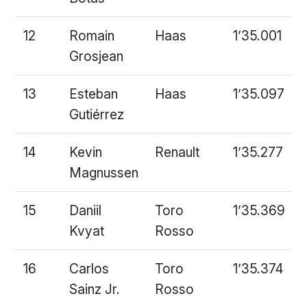
12
Romain
Haas
1’35.001
Grosjean
13
Esteban
Haas
1’35.097
Gutiérrez
14
Kevin
Renault
1’35.277
Magnussen
15
Daniil
Toro
1’35.369
Kvyat
Rosso
16
Carlos
Toro
1’35.374
Sainz Jr.
Rosso