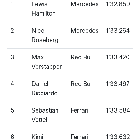
1
Lewis
Mercedes
1’32.850
Hamilton
2
Nico
Mercedes
1’33.264
Roseberg
3
Max
Red Bull
1’33.420
Verstappen
4
Daniel
Red Bull
1’33.467
Ricciardo
5
Sebastian
Ferrari
1’33.584
Vettel
6
Kimi
Ferrari
1’33.632