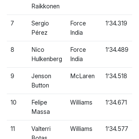
Raikkonen
7
Sergio
Force
1’34.319
Pérez
India
8
Nico
Force
1’34.489
Hulkenberg
India
9
Jenson
McLaren
1’34.518
Button
10
Felipe
Williams
1’34.671
Massa
11
Valterri
Williams
1’34.577
Botas