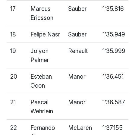
17
Marcus
Sauber
1’35.816
Ericsson
18
Felipe Nasr
Sauber
1’35.949
19
Jolyon
Renault
1’35.999
Palmer
20
Esteban
Manor
1’36.451
Ocon
21
Pascal
Manor
1’36.587
Wehrlein
22
Fernando
McLaren
1’37.155