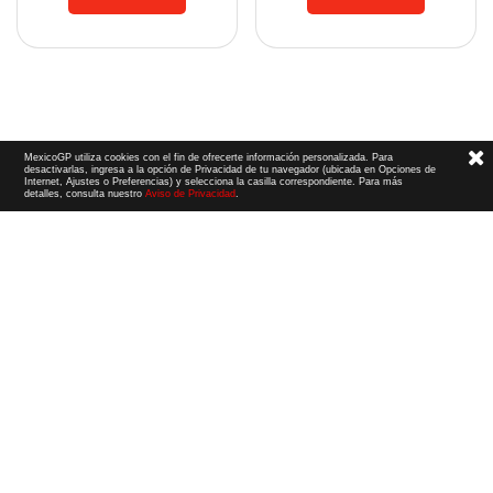
MexicoGP utiliza cookies con el fin de ofrecerte información personalizada. Para
desactivarlas, ingresa a la opción de Privacidad de tu navegador (ubicada en Opciones de
Internet, Ajustes o Preferencias) y selecciona la casilla correspondiente. Para más
detalles, consulta nuestro
Aviso de Privacidad
.
Términos y Condiciones
|
Aviso de Privacidad
|
Convenio de liberación
© 2026 CIE Todos los derechos reservados
El logotipo F1, las marcas F1, FORMULA 1, F1, FIA FORMULA ONE WORLD CHAMPIONSHIP, GRAND PRIX,
PADDOCK CLUB,
FORMULA 1 GRAND PRIX
OF MEXICO, FORMULA 1 GRAN PREMIO DE MÉXICO,
FORMULA 1 MEXICO CITY GRAND PRIX,
FORMULA 1 GRAN PREMIO DE LA CIUDAD DE
MÉXICO y otros distintivos
relacionados son marcas de Formula One Licensing BV,
una compañía Formula 1. Todos los derechos reservados.
Website by Alucina