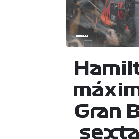
Hamilt
máxim
Gran B
sexta