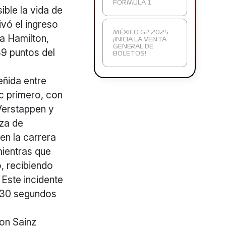
FORMULA 1
ible la vida de
ivó el ingreso
MÉXICO GP 2025:
a Hamilton,
¡INICIA LA VENTA
GENERAL DE
39 puntos del
BOLETOS!
eñida entre
rc primero, con
 Verstappen y
aza de
en la carrera
mientras que
, recibiendo
 Este incidente
a 30 segundos
con Sainz