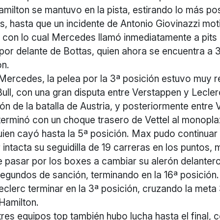
ilton se mantuvo en la pista, estirando lo más pos
, hasta que un incidente de Antonio Giovinazzi mot
 con lo cual Mercedes llamó inmediatamente a pits 
 por delante de Bottas, quien ahora se encuentra a 
ón.
Mercedes, la pelea por la 3ª posición estuvo muy r
Bull, con una gran disputa entre Verstappen y Lecle
ón de la batalla de Austria, y posteriormente entre
l terminó con un choque trasero de Vettel al monopl
ien cayó hasta la 5ª posición. Max pudo continuar 
intacta su seguidilla de 19 carreras en los puntos, 
e pasar por los boxes a cambiar su alerón delantero
gundos de sanción, terminando en la 16ª posición.
Leclerc terminar en la 3ª posición, cruzando la met
Hamilton.
tres equipos top también hubo lucha hasta el final, 