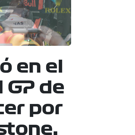
ó en el
 GP de
cer por
stone.