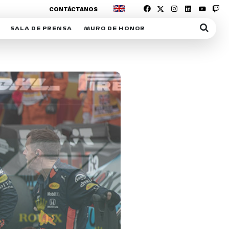
CONTÁCTANOS
SALA DE PRENSA
MURO DE HONOR
IAS
SUSCRIPCIÓN SALA DE PRENSA
IPCIÓN RACING NEWS
COMUNICADOS
OPCIÓN
COGP
ACREDITACIONES
S
RACTIVOS
Y
ICA
ER