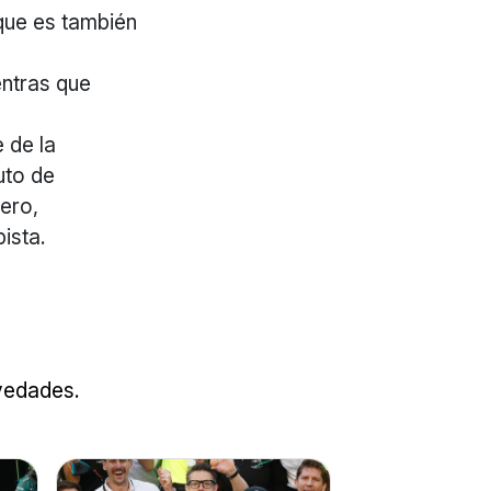
 que es también
entras que
e de la
auto de
tero,
ista.
ovedades.