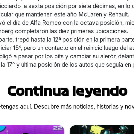
cciardo la sexta posición por siete décimas, en lo
ticular que mantienen este año McLaren y Renault.
vó el día de Alfa Romeo con la octava posición, mi
nberg completaron las diez primeras ubicaciones.
parte, trepó hasta la 12ª posición en la primera part
niciar 15°, pero un contacto en el reinicio luego del 
bligó a pasar por los pits y cambiar su alerón delan
la 17° y última posición de los autos que seguía en p
Continua leyendo
tengas aquí. Descubre más noticias, historias y n