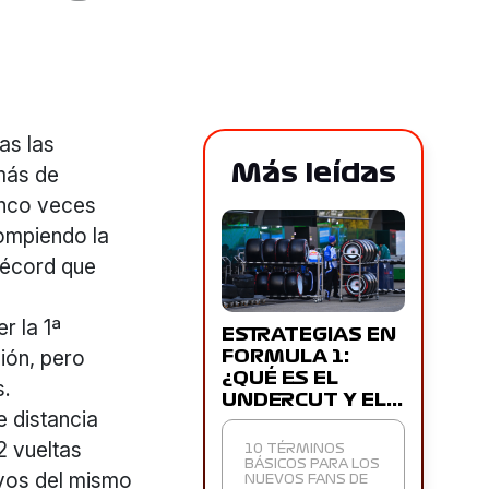
as las
Más leídas
 más de
cinco veces
rompiendo la
 récord que
r la 1ª
ESTRATEGIAS EN
ión, pero
FORMULA 1:
¿QUÉ ES EL
s.
UNDERCUT Y EL…
 distancia
2 vueltas
10 TÉRMINOS
BÁSICOS PARA LOS
vos del mismo
NUEVOS FANS DE