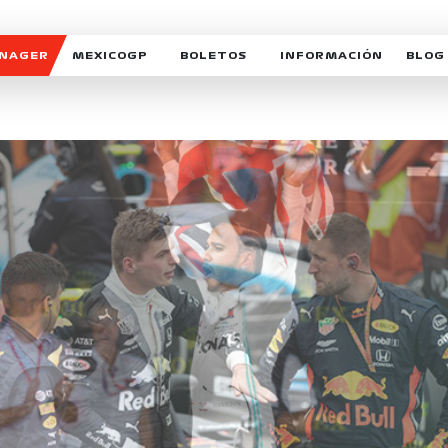
ANAGER
MEXICOGP
BOLETOS
INFORMACIÓN
BLOG
GALERIA SOCIAL
HORARIOS
NOTIC
SOMOS PARTE DEL VUELO
DUDAS
SUSCR
SOSTENIBILIDAD
DERECHO DE PRIMERA 
MEXI
CELEBRA CON NOSOTROS
REFORESTEMOS JUNTO
INTE
MOTORSPORT ACADEM
VOLUNTARIOS
EXPOSICIÓN FOTOGRÁF
CAMPEONATO
PATROCINADORES
LEGALES TICKETMAST