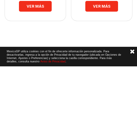
VER MÁS
VER MÁS
MexicoGP utiliza cookies con el fin de ofrecerte información personalizada. Para
desactivarlas, ingresa a la opción de Privacidad de tu navegador (ubicada en Opciones de
Internet, Ajustes o Preferencias) y selecciona la casilla correspondiente. Para más
detalles, consulta nuestro
Aviso de Privacidad
.
Términos y Condiciones
|
Aviso de Privacidad
|
Convenio de liberación
© 2026 CIE Todos los derechos reservados
El logotipo F1, las marcas F1, FORMULA 1, F1, FIA FORMULA ONE WORLD CHAMPIONSHIP, GRAND PRIX,
PADDOCK CLUB,
FORMULA 1 GRAND PRIX
OF MEXICO, FORMULA 1 GRAN PREMIO DE MÉXICO,
FORMULA 1 MEXICO CITY GRAND PRIX,
FORMULA 1 GRAN PREMIO DE LA CIUDAD DE