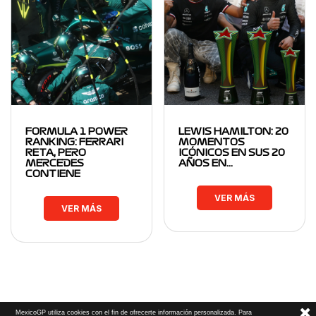
FORMULA 1 POWER
LEWIS HAMILTON: 20
RANKING: FERRARI
MOMENTOS
RETA, PERO
ICÓNICOS EN SUS 20
MERCEDES
AÑOS EN…
CONTIENE
VER MÁS
VER MÁS
MexicoGP utiliza cookies con el fin de ofrecerte información personalizada. Para