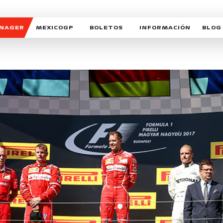
ANAGER
MEXICOGP
BOLETOS
INFORMACIÓN
BLOG
GALERIA SOCIAL
HORARIOS
NOTIC
SOMOS PARTE DEL VUELO
DUDAS
SUSCR
SOSTENIBILIDAD
DERECHO DE PRIMERA 
MEXI
CELEBRA CON NOSOTROS
REFORESTEMOS JUNTO
INTE
MOTORSPORT ACADEM
VOLUNTARIOS
EXPOSICIÓN FOTOGRÁF
CAMPEONATO
PATROCINADORES
LEGALES TICKETMAST