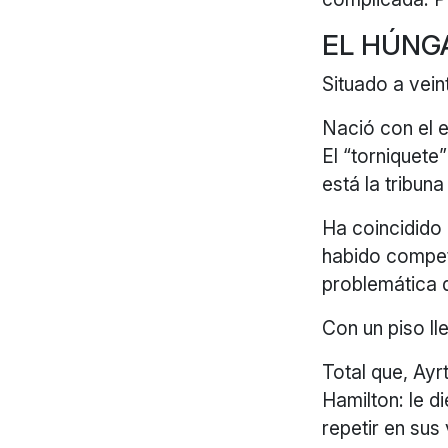
EL HÚNG
Situado a vein
Nació con el e
El “torniquete
está la tribuna
Ha coincidido 
habido compet
problemática q
Con un piso ll
Total que, Ay
Hamilton: le d
repetir en sus 