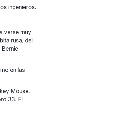
os ingenieros.
 a verse muy
ita rusa, del
 Bernie
smo en las
ickey Mouse.
ro 33. El