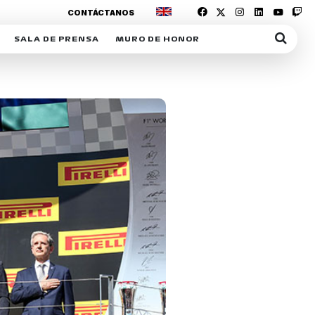
CONTÁCTANOS
SALA DE PRENSA
MURO DE HONOR
IAS
SUSCRIPCIÓN SALA DE PRENSA
IPCIÓN RACING NEWS
COMUNICADOS
OPCIÓN
COGP
ACREDITACIONES
S
RACTIVOS
Y
ICA
ER