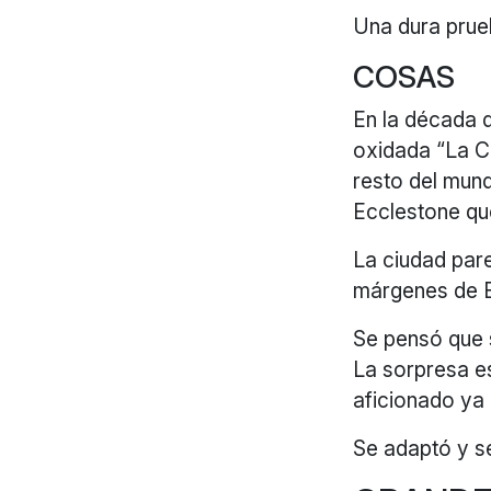
Una dura prue
COSAS
En la década 
oxidada “La Co
resto del mun
Ecclestone qu
La ciudad pare
márgenes de E
Se pensó que 
La sorpresa es
aficionado ya
Se adaptó y s