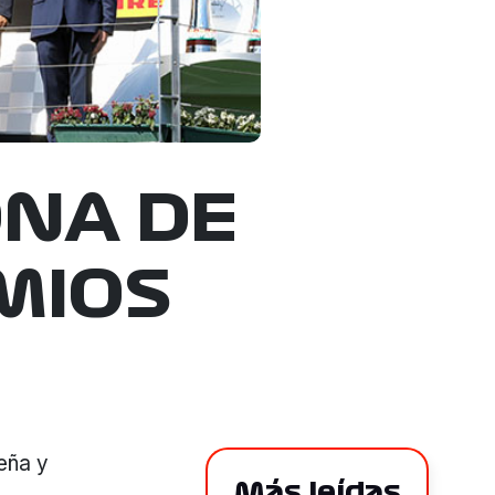
ONA DE
MIOS
eña y
Más leídas