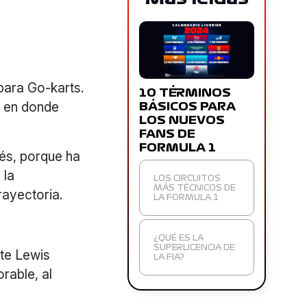
.
para Go-karts.
10 TÉRMINOS
– en donde
BÁSICOS PARA
LOS NUEVOS
FANS DE
FORMULA 1
ués, porque ha
 la
LOS CIRCUITOS
MÁS TÉCNICOS DE
rayectoria.
LA FORMULA 1
¿QUÉ ES LA
SUPERLICENCIA DE
te Lewis
LA FIA?
orable, al