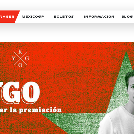
ANAGER
MEXICOGP
BOLETOS
INFORMACIÓN
BLOG
GALERIA SOCIAL
HORARIOS
NOTIC
SOMOS PARTE DEL VUELO
DUDAS
SUSCR
SOSTENIBILIDAD
DERECHO DE PRIMERA 
MEXI
CELEBRA CON NOSOTROS
REFORESTEMOS JUNTO
INTE
MOTORSPORT ACADEM
VOLUNTARIOS
EXPOSICIÓN FOTOGRÁF
CAMPEONATO
PATROCINADORES
LEGALES TICKETMAST