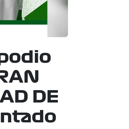
 podio
GRAN
DAD DE
entado