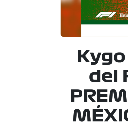
Kygo 
del
PREMI
MÉXIC