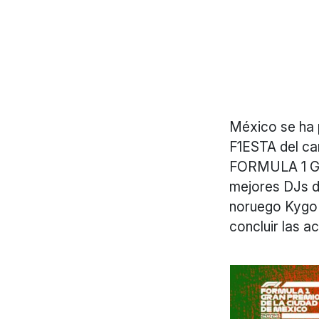
México se ha 
F1ESTA del ca
FORMULA 1 G
mejores DJs d
noruego Kygo 
concluir las a