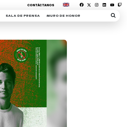
CONTÁCTANOS
SALA DE PRENSA
MURO DE HONOR
IAS
SUSCRIPCIÓN SALA DE PRENSA
IPCIÓN RACING NEWS
COMUNICADOS
OPCIÓN
COGP
ACREDITACIONES
S
RACTIVOS
Y
ICA
ER