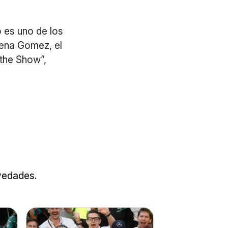
o es uno de los
lena Gomez, el
 the Show”,
ovedades.