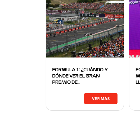
FORMULA 1: ¿CUÁNDO Y
F
DÓNDE VER EL GRAN
M
PREMIO DE…
L
VER MÁS