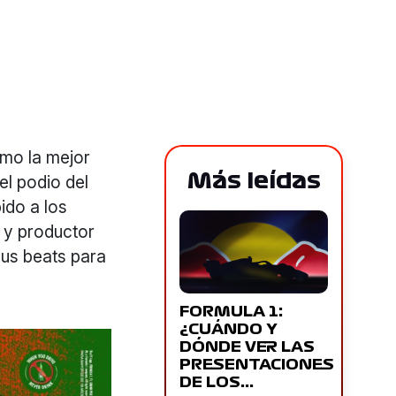
mo la mejor
Más leídas
l podio del
do a los
 y productor
us beats para
FORMULA 1:
¿CUÁNDO Y
DÓNDE VER LAS
PRESENTACIONES
DE LOS…