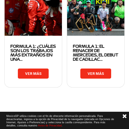
FORMULA 1: ¿CUÁLES
FORMULA 1: EL
SON LOS TRABAJOS
RENACER DE
MÁS EXTRAÑOS EN
MERCEDES, EL DEBUT
UNA…
DE CADILLAC…
VER MÁS
VER MÁS
MexicoGP utiliza cookies con el fin de ofrecerte información personalizada. Para
desactivarlas, ingresa a la opción de Privacidad de tu navegador (ubicada en Opciones de
Internet, Ajustes o Preferencias) y selecciona la casilla correspondiente. Para más
detalles, consulta nuestro
Aviso de Privacidad
.