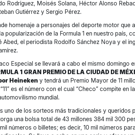
do Rodríguez, Moisés Solana, Héctor Alonso Rebaq
teban Gutiérrez y Sergio Pérez.
nde homenaje a personajes del deporte motor que a
la popularización de la Formula 1 en nuestro país, c
 Abed, el periodista Rodolfo Sánchez Noya y el in
amírez.
aco Especial se llevará a cabo el mismo domingo en
MULA 1 GRAN PREMIO DE LA CIUDAD DE MÉX
por Heineken
y tendrá un Premio Mayor de 11 mill
 “11” es el número con el cual “Checo” compite en 
 automovilismo mundial.
s uno de los sorteos más tradicionales y queridos p
orga una bolsa total de 43 millones 384 mil 300 pe
 mil números o billetes; es decir, 10 mil números pa