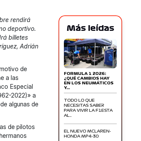
bre rendirá
Más leídas
mo deportivo.
rá billetes
íguez, Adrián
 motivo de
FORMULA 1 2026:
e a las
¿QUÉ CAMBIOS HAY
EN LOS NEUMÁTICOS
aco Especial
Y…
1962-2022)» a
TODO LO QUE
 de algunas de
NECESITAS SABER
PARA VIVIR LA F1ESTA
AL…
as de pilotos
EL NUEVO MCLAREN-
s hermanos
HONDA MP4-30