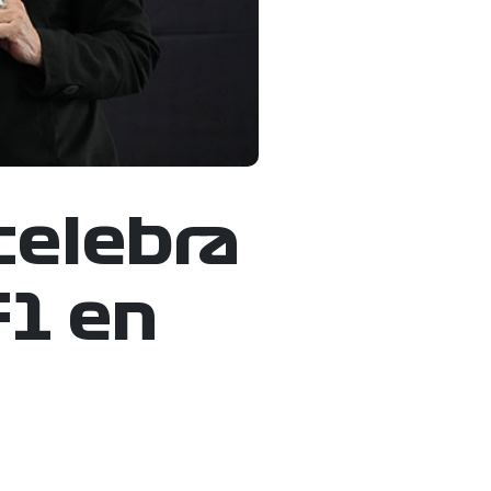
celebra
F1 en