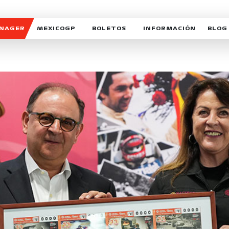
ANAGER
MEXICOGP
BOLETOS
INFORMACIÓN
BLOG
GALERIA SOCIAL
HORARIOS
NOTIC
SOMOS PARTE DEL VUELO
DUDAS
SUSCR
SOSTENIBILIDAD
DERECHO DE PRIMERA 
MEXI
CELEBRA CON NOSOTROS
REFORESTEMOS JUNTO
INTE
MOTORSPORT ACADEM
VOLUNTARIOS
EXPOSICIÓN FOTOGRÁF
CAMPEONATO
PATROCINADORES
LEGALES TICKETMAST