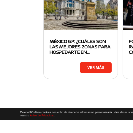
MÉXICO GP: ¿CUÁLES SON
F
LAS MEJORES ZONAS PARA
R
HOSPEDARTE EN…
C
VER MÁS
MexicoGP utiliza cookies con el fin de ofrecerte información personalizada. Para desactivar
nuestro
Aviso de Privacidad
.