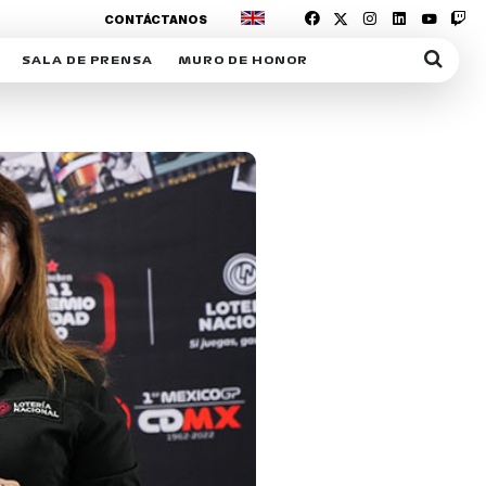
CONTÁCTANOS
SALA DE PRENSA
MURO DE HONOR
IAS
SUSCRIPCIÓN SALA DE PRENSA
IPCIÓN RACING NEWS
COMUNICADOS
OPCIÓN
COGP
ACREDITACIONES
S
RACTIVOS
Y
ICA
ER