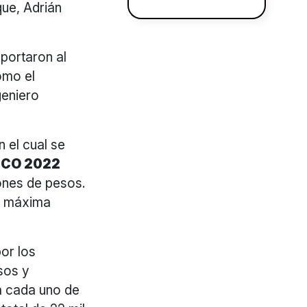
ue, Adrián
portaron al
omo el
geniero
 el cual se
ICO 2022
ones de pesos.
la máxima
or los
sos y
ra cada uno de