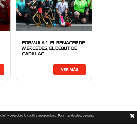
FORMULA 1: EL RENACER DE
MERCEDES, EL DEBUT DE
CADILLAC…
VER MÁS
cias) y selecciona la casilla correspondiente. Para más detalles, consulta