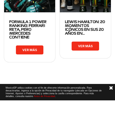
FORMULA 1 POWER
LEWIS HAMILTON: 20
RANKING: FERRARI
MOMENTOS
RETA, PERO
ICÓNICOS EN SUS 20
MERCEDES
AÑOS EN…
CONTIENE
VER MÁS
VER MÁS
MexicoGP utiliza cookies con el fin de ofrecerte información personalizada. Para
desactivarlas, ingresa a la opción de Privacidad de tu navegador (ubicada en Opciones de
Internet, Ajustes o Preferencias) y selecciona la casilla correspondiente. Para más
detalles, consulta nuestro
Aviso de Privacidad
.