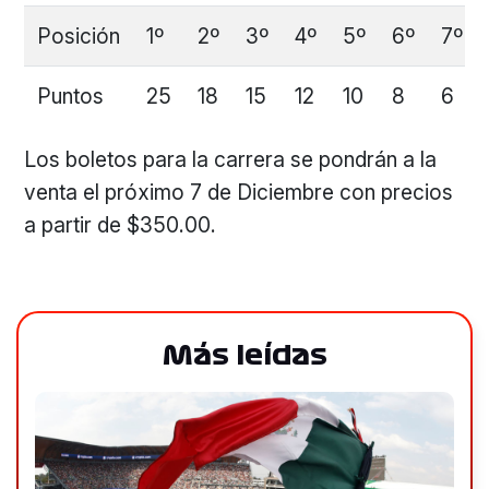
Posición
1º
2º
3º
4º
5º
6º
7º
Puntos
25
18
15
12
10
8
6
Los boletos para la carrera se pondrán a la
venta el próximo 7 de Diciembre con precios
a partir de $350.00.
Más leídas