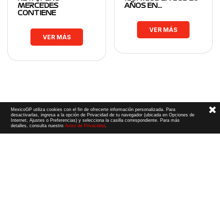
MERCEDES
AÑOS EN…
CONTIENE
VER MÁS
VER MÁS
MexicoGP utiliza cookies con el fin de ofrecerte información personalizada. Para
desactivarlas, ingresa a la opción de Privacidad de tu navegador (ubicada en Opciones de
Internet, Ajustes o Preferencias) y selecciona la casilla correspondiente. Para más
detalles, consulta nuestro
Aviso de Privacidad
.
Términos y Condiciones
|
Aviso de Privacidad
|
Convenio de liberación