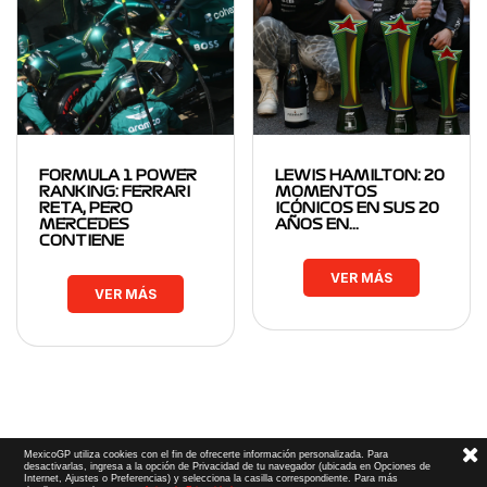
FORMULA 1 POWER
LEWIS HAMILTON: 20
RANKING: FERRARI
MOMENTOS
RETA, PERO
ICÓNICOS EN SUS 20
MERCEDES
AÑOS EN…
CONTIENE
VER MÁS
VER MÁS
MexicoGP utiliza cookies con el fin de ofrecerte información personalizada. Para
desactivarlas, ingresa a la opción de Privacidad de tu navegador (ubicada en Opciones de
Internet, Ajustes o Preferencias) y selecciona la casilla correspondiente. Para más