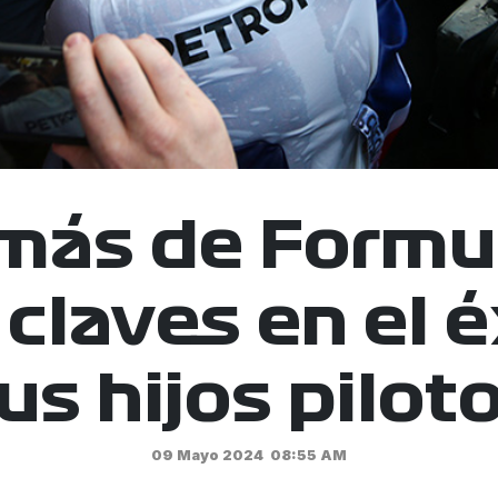
ás de Formul
 claves en el é
us hijos pilot
09 Mayo 2024
08:55 AM