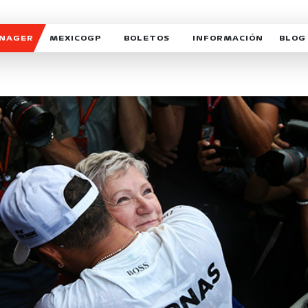
ANAGER
MEXICOGP
BOLETOS
INFORMACIÓN
BLOG
GALERIA SOCIAL
HORARIOS
NOTIC
SOMOS PARTE DEL VUELO
DUDAS
SUSCR
SOSTENIBILIDAD
DERECHO DE PRIMERA 
MEXI
CELEBRA CON NOSOTROS
REFORESTEMOS JUNTO
INTE
MOTORSPORT ACADEM
VOLUNTARIOS
EXPOSICIÓN FOTOGRÁF
CAMPEONATO
PATROCINADORES
LEGALES TICKETMAST