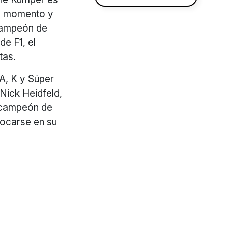
su momento y
 campeón de
de F1, el
stas.
A, K y Súper
Nick Heidfeld,
l campeón de
focarse en su