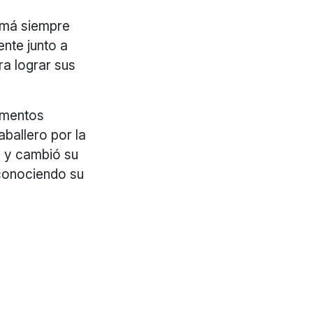
amá siempre
nte junto a
ra lograr sus
omentos
ballero por la
a y cambió su
econociendo su