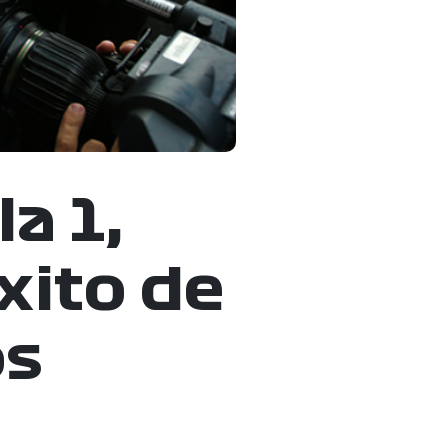
a 1,
xito de
os