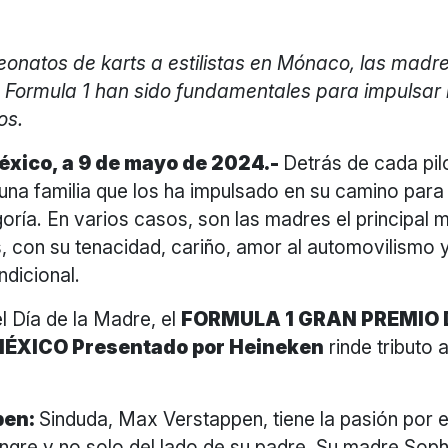
natos de karts a estilistas en Mónaco, las madre
e Formula 1 han sido fundamentales para impulsar 
os.
éxico, a 9 de mayo de 2024.-
Detrás de cada pil
una familia que los ha impulsado en su camino para l
ría. En varios casos, son las madres el principal 
s, con su tenacidad, cariño, amor al automovilismo 
ndicional.
l Día de la Madre, el
FORMULA 1 GRAN PREMIO 
ÉXICO Presentado por Heineken
rinde tributo 
pen:
Sinduda, Max Verstappen, tiene la pasión por e
angre y no solo del lado de su padre. Su madre Sop