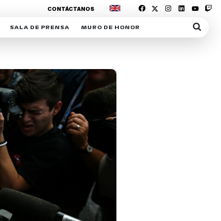
CONTÁCTANOS
SALA DE PRENSA
MURO DE HONOR
IAS
SUSCRIPCIÓN SALA DE PRENSA
IPCIÓN RACING NEWS
COMUNICADOS
OPCIÓN
COGP
ACREDITACIONES
S
RACTIVOS
Y
ICA
ER