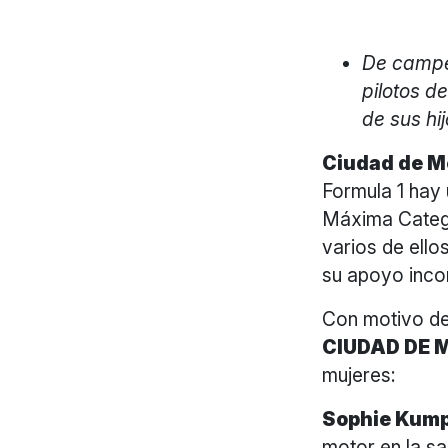
De campeo
pilotos d
de sus hij
Ciudad de M
Formula 1 hay 
Máxima Catego
varios de ello
su apoyo inco
Con motivo de
CIUDAD DE M
mujeres:
Sophie Kum
motor en la s