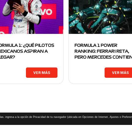
ORMULA 1: ¿QUÉ PILOTOS
FORMULA 1 POWER
EXICANOS ASPIRAN A
RANKING: FERRARI RETA,
LEGAR?
PERO MERCEDES CONTIE
VER MÁS
VER MÁS
las, ingresa a la opción de Privacidad de tu navegador (ubicada en Opciones de Internet, Ajustes o Preferen