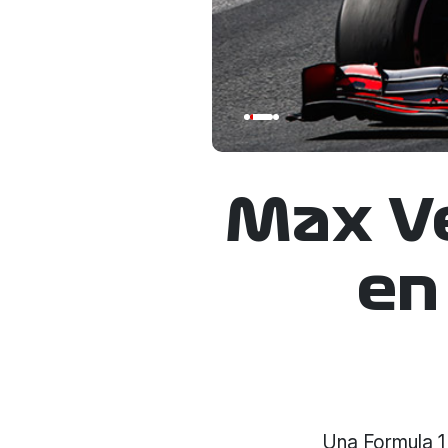
Max V
en
Una Formula 1 