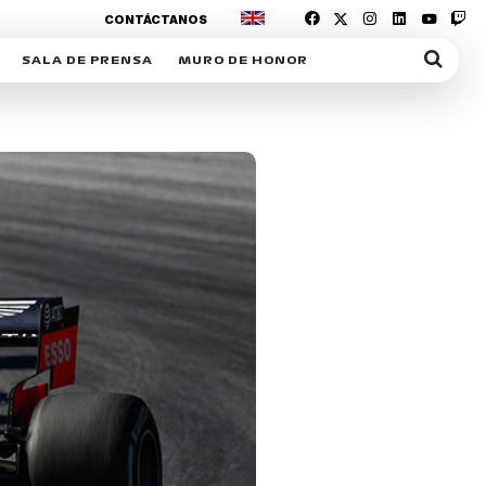
CONTÁCTANOS
SALA DE PRENSA
MURO DE HONOR
IAS
SUSCRIPCIÓN SALA DE PRENSA
IPCIÓN RACING NEWS
COMUNICADOS
OPCIÓN
COGP
ACREDITACIONES
S
RACTIVOS
Y
ICA
ER