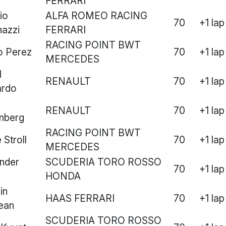
FERRARI
io
ALFA ROMEO RACING
70
+1 lap
nazzi
FERRARI
RACING POINT BWT
o Perez
70
+1 lap
MERCEDES
l
RENAULT
70
+1 lap
ardo
RENAULT
70
+1 lap
nberg
RACING POINT BWT
 Stroll
70
+1 lap
MERCEDES
nder
SCUDERIA TORO ROSSO
70
+1 lap
HONDA
in
HAAS FERRARI
70
+1 lap
ean
SCUDERIA TORO ROSSO