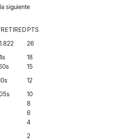
a siguiente
/RETIRED
PTS
01.822
26
4s
18
60s
15
10s
12
05s
10
8
6
4
2