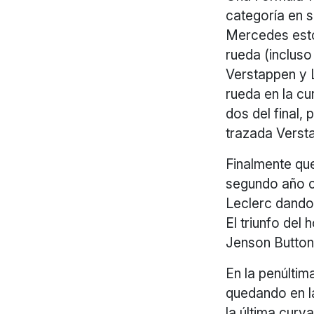
categoría en 
Mercedes estos
rueda (incluso
Verstappen y 
rueda en la cu
dos del final,
trazada Verst
Finalmente qu
segundo año co
Leclerc dando 
El triunfo del
Jenson Button
En la penúltim
quedando en la
la última curv