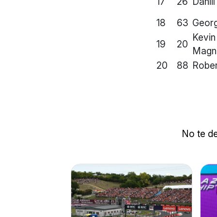
17
26
Danii
18
63
Georg
Kevin
19
20
Magn
20
88
Rober
No te de