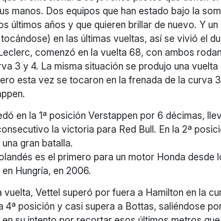
sus manos. Dos equipos que han estado bajo la so
 últimos años y que quieren brillar de nuevo. Y un
 tocándose) en las últimas vueltas, así se vivió el d
Leclerc, comenzó en la vuelta 68, con ambos roda
rva 3 y 4. La misma situación se produjo una vuelta
 pero esta vez se tocaron en la frenada de la curva 3 
appen.
edó en la 1ª posición Verstappen por 6 décimas, ll
nsecutivo la victoria para Red Bull. En la 2ª posi
una gran batalla.
 holandés es el primero para un motor Honda desde 
 en Hungría, en 2006.
a vuelta, Vettel superó por fuera a Hamilton en la cu
 4ª posición y casi supera a Bottas, saliéndose por
a en su intento por recortar esos últimos metros qu