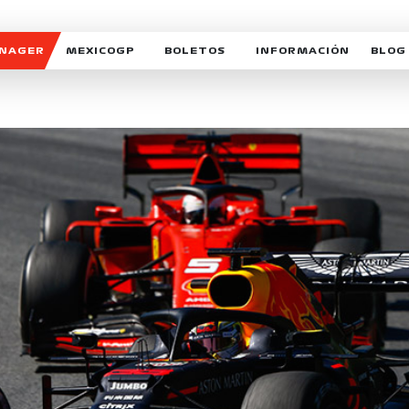
ANAGER
MEXICOGP
BOLETOS
INFORMACIÓN
BLOG
GALERIA SOCIAL
HORARIOS
NOTIC
SOMOS PARTE DEL VUELO
DUDAS
SUSCR
SOSTENIBILIDAD
DERECHO DE PRIMERA 
MEXI
CELEBRA CON NOSOTROS
REFORESTEMOS JUNTO
INTE
MOTORSPORT ACADEM
VOLUNTARIOS
EXPOSICIÓN FOTOGRÁF
CAMPEONATO
PATROCINADORES
LEGALES TICKETMAST