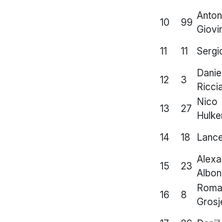
Anton
10
99
Giovi
11
11
Sergi
Danie
12
3
Ricci
Nico
13
27
Hulke
14
18
Lance
Alexa
15
23
Albon
Roma
16
8
Grosj