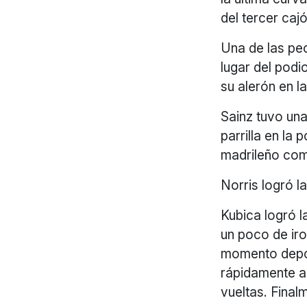
del tercer caj
Una de las peo
lugar del podi
su alerón en l
Sainz tuvo una
parrilla en la 
madrileño com
Norris logró l
Kubica logró la
un poco de iro
momento depor
rápidamente al
vueltas. Final