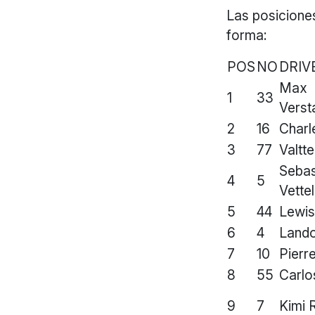
Las posiciones
forma:
POS
NO
DRIV
Max
1
33
Verst
2
16
Charl
3
77
Valtte
Sebas
4
5
Vettel
5
44
Lewis
6
4
Lando
7
10
Pierr
8
55
Carlo
9
7
Kimi 