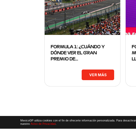
FORMULA 1: ¿CUÁNDO Y
F
DÓNDE VER EL GRAN
M
PREMIO DE…
L
VER MÁS
MexicoGP utiliza cookies con el fin de ofrecerte información personalizada. Para desactivar
nuestro
Aviso de Privacidad
.