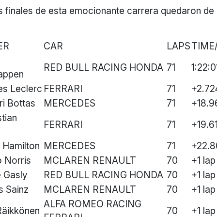
 finales de esta emocionante carrera quedaron de l
ER
CAR
LAPS
TIME
RED BULL RACING HONDA
71
1:22:
appen
es Leclerc
FERRARI
71
+2.72
ri Bottas
MERCEDES
71
+18.9
tian
FERRARI
71
+19.6
 Hamilton
MERCEDES
71
+22.8
 Norris
MCLAREN RENAULT
70
+1 lap
e Gasly
RED BULL RACING HONDA
70
+1 lap
s Sainz
MCLAREN RENAULT
70
+1 lap
ALFA ROMEO RACING
Räikkönen
70
+1 lap