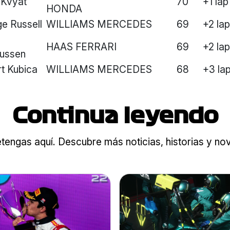
l Kvyat
70
+1 lap
HONDA
e Russell
WILLIAMS MERCEDES
69
+2 la
HAAS FERRARI
69
+2 la
ussen
t Kubica
WILLIAMS MERCEDES
68
+3 la
Continua leyendo
tengas aquí. Descubre más noticias, historias y n