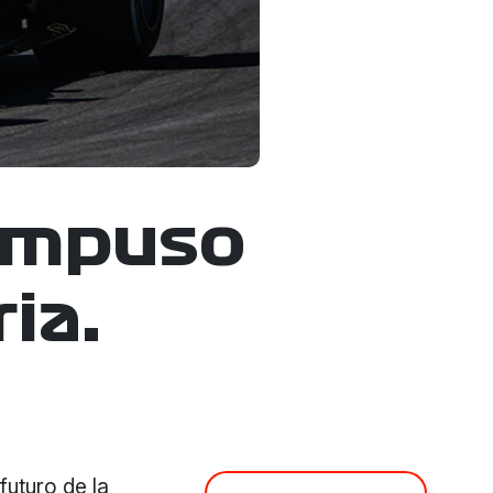
impuso
ia.
futuro de la