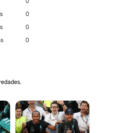
0
ps
0
ps
0
ps
0
ovedades.