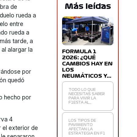
Más leídas
mbra de
 duelo rueda a
uelo entre
ndo rueda a
 más tarde, a
al alargar la
FORMULA 1
2026: ¿QUÉ
CAMBIOS HAY EN
LOS
evándose por
NEUMÁTICOS Y…
ción quedó
TODO LO QUE
NECESITAS SABER
lo hecho por
PARA VIVIR LA
F1ESTA AL…
rva 4
LOS TIPOS DE
PAVIMENTO
 el exterior de
AFECTAN LA
ESTRATEGIA EN F1
e le separaron