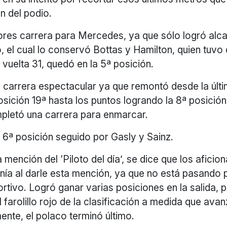
ón del podio.
res carrera para Mercedes, ya que sólo logró alcan
o, el cual lo conservó Bottas y Hamilton, quien tuv
a vuelta 31, quedó en la 5ª posición.
 carrera espectacular ya que remontó desde la últim
posición 19ª hasta los puntos logrando la 8ª posición,
pletó una carrera para enmarcar.
a 6ª posición seguido por Gasly y Sainz.
 mención del ‘Piloto del día’, se dice que los aficio
nía al darle esta mención, ya que no está pasando 
tivo. Logró ganar varias posiciones en la salida, 
 farolillo rojo de la clasificación a medida que ava
mente, el polaco terminó último.