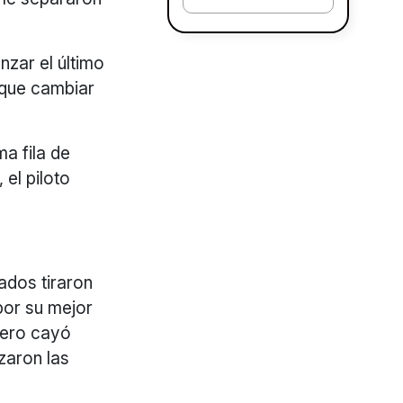
zar el último
o que cambiar
a fila de
 el piloto
nados tiraron
por su mejor
pero cayó
nzaron las