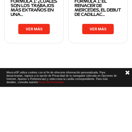
FORMULA 1: ¿CUÁLES
FORMULA 1: EL
SON LOS TRABAJOS
RENACER DE
MÁS EXTRAÑOS EN
MERCEDES, EL DEBUT
UNA…
DE CADILLAC…
VER MÁS
VER MÁS
MexicoGP utiliza cookies con el fin de ofrecerte información personalizada. Para
desactivarlas, ingresa a la opción de Privacidad de tu navegador (ubicada en Opciones de
Internet, Ajustes o Preferencias) y selecciona la casilla correspondiente. Para más
detalles, consulta nuestro
Aviso de Privacidad
.