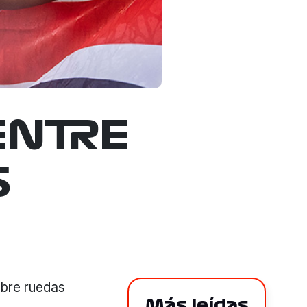
ENTRE
S
obre ruedas
Más leídas