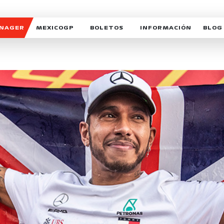
ANAGER
MEXICOGP
BOLETOS
INFORMACIÓN
BLOG
GALERIA SOCIAL
HORARIOS
NOTIC
SOMOS PARTE DEL VUELO
DUDAS
SUSCR
SOSTENIBILIDAD
DERECHO DE PRIMERA 
MEXI
CELEBRA CON NOSOTROS
REFORESTEMOS JUNTO
INTE
MOTORSPORT ACADEM
VOLUNTARIOS
EXPOSICIÓN FOTOGRÁF
CAMPEONATO
PATROCINADORES
LEGALES TICKETMAST