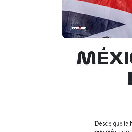
MÉXI
Desde que la 
que quieren pr