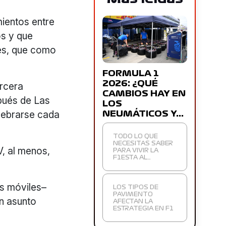
mientos entre
s y que
es, que como
FORMULA 1
2026: ¿QUÉ
ercera
CAMBIOS HAY EN
spués de Las
LOS
elebrarse cada
NEUMÁTICOS Y…
TODO LO QUE
NECESITAS SABER
V, al menos,
PARA VIVIR LA
F1ESTA AL…
os móviles–
LOS TIPOS DE
PAVIMENTO
un asunto
AFECTAN LA
ESTRATEGIA EN F1