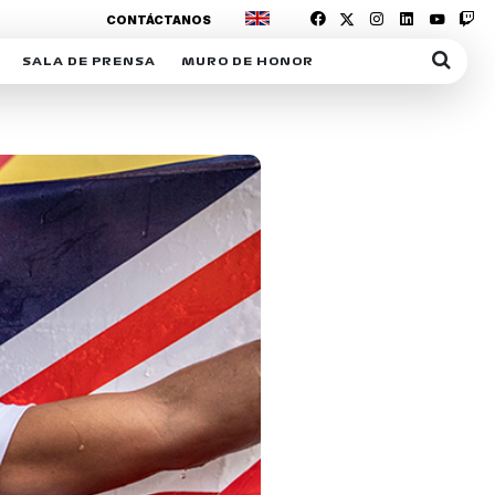
CONTÁCTANOS
SALA DE PRENSA
MURO DE HONOR
IAS
SUSCRIPCIÓN SALA DE PRENSA
IPCIÓN RACING NEWS
COMUNICADOS
OPCIÓN
COGP
ACREDITACIONES
S
RACTIVOS
Y
ICA
ER