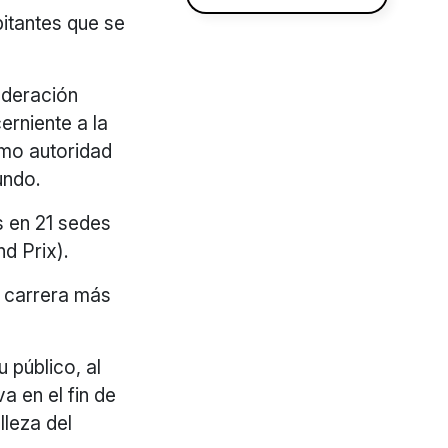
bitantes que se
ederación
erniente a la
omo autoridad
undo.
s en 21 sedes
d Prix).
a carrera más
 público, al
a en el fin de
lleza del