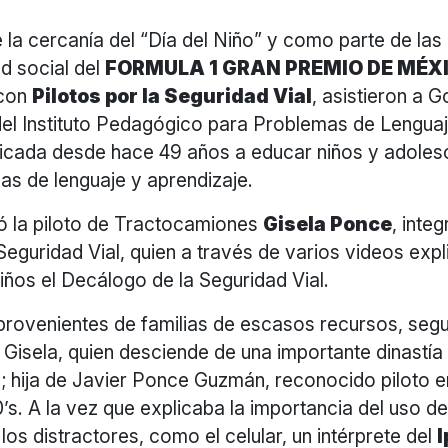
la cercanía del “Día del Niño” y como parte de las
d social del
FORMULA 1 GRAN PREMIO DE MÉX
 con
Pilotos por la Seguridad Vial
, asistieron a 
 del Instituto Pedagógico para Problemas de Lengua
edicada desde hace 49 años a educar niños y adole
as de lenguaje y aprendizaje.
ió la piloto de Tractocamiones
Gisela Ponce
, inte
 Seguridad Vial, quien a través de varios videos expl
iños el Decálogo de la Seguridad Vial.
provenientes de familias de escasos recursos, seg
Gisela, quien desciende de una importante dinastía
; hija de Javier Ponce Guzmán, reconocido piloto e
0’s. A la vez que explicaba la importancia del uso de
 los distractores, como el celular, un intérprete del
I