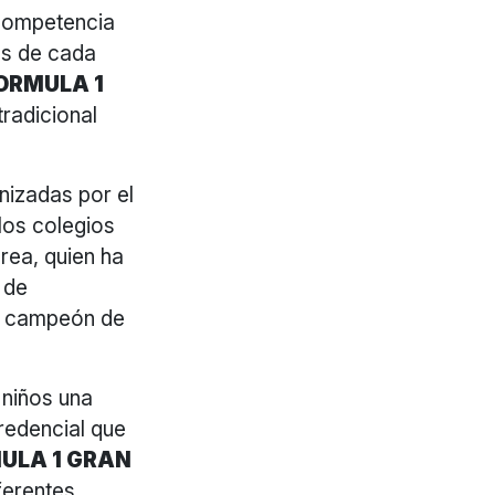
 competencia
es de cada
ORMULA 1
tradicional
nizadas por el
los colegios
rea, quien ha
 de
 y campeón de
 niños una
credencial que
ULA 1 GRAN
ferentes