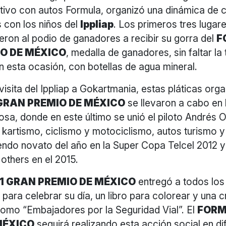
ivo con autos Formula, organizó una dinámica de
s con los niños del
Ippliap
. Los primeros tres lugar
eron al podio de ganadores a recibir su gorra del
F
O DE MÉXICO
, medalla de ganadores, sin faltar la 
n esta ocasión, con botellas de agua mineral.
isita del Ippliap a Gokartmania, estas pláticas orga
GRAN PREMIO DE MÉXICO
se llevaron a cabo en 
sa, donde en este último se unió el piloto Andrés O
 kartismo, ciclismo y motociclismo, autos turismo y
siendo novato del año en la Super Copa Telcel 2012
others en el 2015.
1 GRAN PREMIO DE MÉXICO
entregó a todos los
 para celebrar su día, un libro para colorear y una 
 como “Embajadores por la Seguridad Vial”. El
FORM
MÉXICO
seguirá realizando esta acción social en di