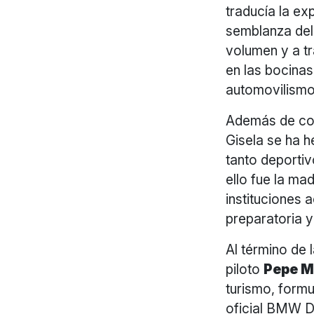
traducía la ex
semblanza de
volumen y a tr
en las bocinas
automovilismo
Además de con
Gisela se ha 
tanto deporti
ello fue la ma
instituciones 
preparatoria y
Al término de 
piloto
Pepe M
turismo, formu
oficial BMW Dr