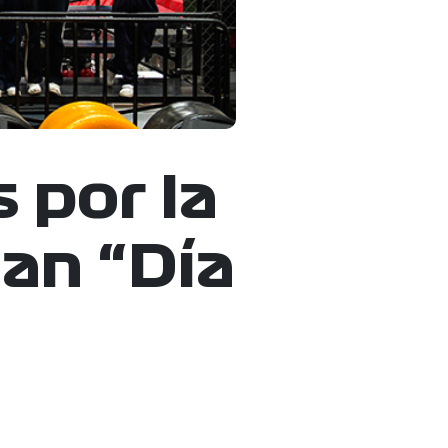
 por la
jan “Día