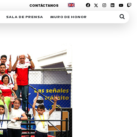
CONTÁCTANOS
SALA DE PRENSA
MURO DE HONOR
IAS
SUSCRIPCIÓN SALA DE PRENSA
IPCIÓN RACING NEWS
COMUNICADOS
OPCIÓN
COGP
ACREDITACIONES
S
RACTIVOS
Y
ICA
ER