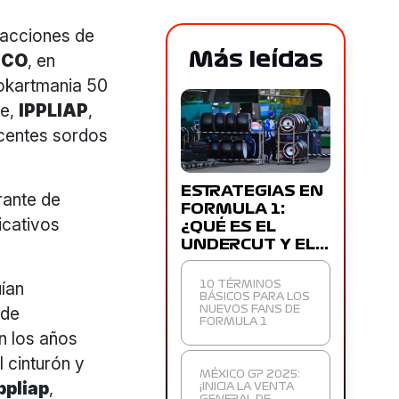
 acciones de
Más leídas
ICO
, en
Gokartmania 50
je,
IPPLIAP
,
scentes sordos
ESTRATEGIAS EN
grante de
FORMULA 1:
icativos
¿QUÉ ES EL
UNDERCUT Y EL…
uían
10 TÉRMINOS
BÁSICOS PARA LOS
 de
NUEVOS FANS DE
FORMULA 1
n los años
l cinturón y
MÉXICO GP 2025:
ppliap
,
¡INICIA LA VENTA