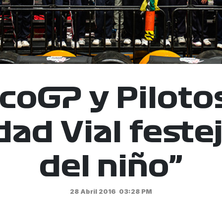
oGP y Pilotos
ad Vial feste
del niño”
28 Abril 2016
03:28 PM