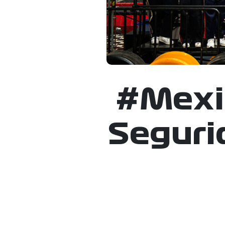
#Mexic
Segurid