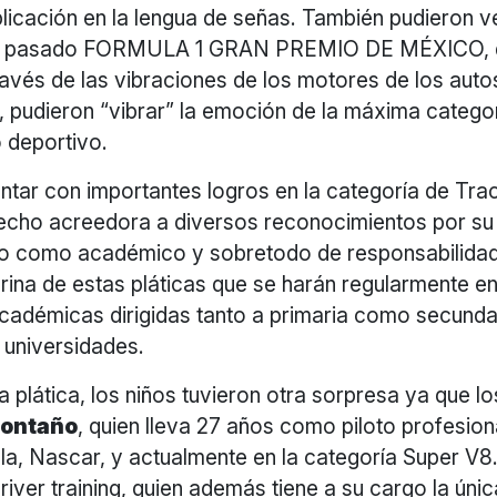
plicación en la lengua de señas. También pudieron v
l pasado FORMULA 1 GRAN PREMIO DE MÉXICO, 
avés de las vibraciones de los motores de los auto
, pudieron “vibrar” la emoción de la máxima categor
 deportivo.
tar con importantes logros en la categoría de Tr
hecho acreedora a diversos reconocimientos por 
vo como académico y sobretodo de responsabilidad
drina de estas pláticas que se harán regularmente en
académicas dirigidas tanto a primaria como secunda
 universidades.
la plática, los niños tuvieron otra sorpresa ya que l
ontaño
, quien lleva 27 años como piloto profesion
la, Nascar, y actualmente en la categoría Super V8.
iver training, quien además tiene a su cargo la úni