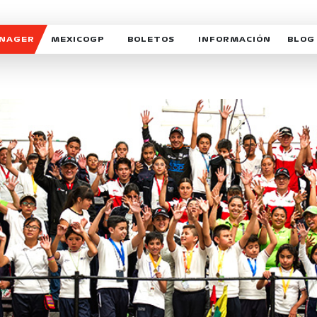
ANAGER
MEXICOGP
BOLETOS
INFORMACIÓN
BLOG
GALERIA SOCIAL
HORARIOS
NOTIC
SOMOS PARTE DEL VUELO
DUDAS
SUSCR
SOSTENIBILIDAD
DERECHO DE PRIMERA 
MEXI
CELEBRA CON NOSOTROS
REFORESTEMOS JUNTO
INTE
MOTORSPORT ACADEM
VOLUNTARIOS
EXPOSICIÓN FOTOGRÁF
CAMPEONATO
PATROCINADORES
LEGALES TICKETMAST