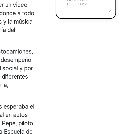
GENERAL DE
er un video
BOLETOS!
donde a todo
s y la música
ía del
actocamiones,
su desempeño
 social y por
 diferentes
ria,
os esperaba el
al en autos
 Pepe, piloto
ca Escuela de